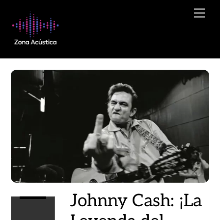
Skip
Men
to
content
Johnny Cash: ¡La