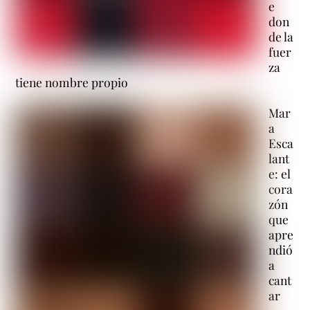
e
don
de la
fuer
za
tiene nombre propio
Mar
a
Esca
lant
e: el
cora
zón
que
apre
ndió
a
cant
ar