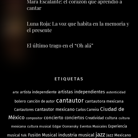
Mara Escalante: el corazón que aprendió a
cantar
Luna Roja: La voz que habita en la memoria y
el presente
El último trago en el “Oh alá”
ETIQUETAS
artistas independientes
artista independiente
arte
autenticidad
cantautor
bolero
cantautora mexicana
canción de autor
Ciudad de
cantautor mexicano
Cantautores
Carlos Carreira
México
concierto
conciertos
Creatividad
cultura
cultura
compositor
mexicana
cultura musical
Edgar Oceransky
Experiencia
Eventos Musicales
jazz
industria musical
Fusión Musical
Jazz Mexicano
musical
folk