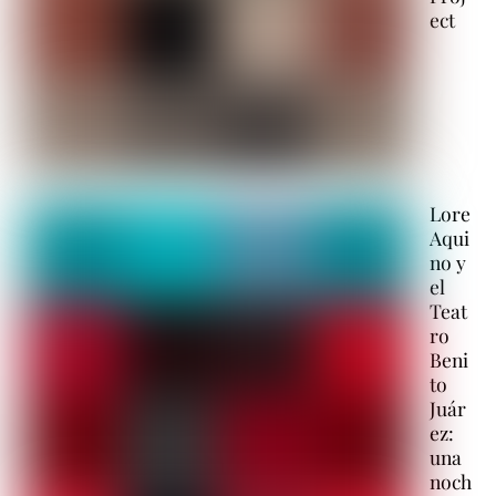
ect
Lore
Aqui
no y
el
Teat
ro
Beni
to
Juár
ez:
una
noch