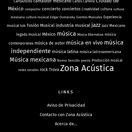
Ciudad de
cantautor mexicano
Cantautores
Carlos Carreira
México
concierto
conciertos
Creatividad
cultura
cultura
compositor
mexicana
cultura musical
Edgar Oceransky
Experiencia
Eventos Musicales
jazz
industria musical
Fusión Musical
Jazz Mexicano
musical
folk
música
México
legado musical
música
Música Alternativa
música
música en vivo
música de autor
contemporánea
independiente
música latina
música latinoamericana
Música mexicana
Nuevo Sencillo
Producción musical
poesía
Zona Acústica
rock
Trova
redes sociales
LINKS
Aviso de Privacidad
Contacto con Zona Acústica
Acerca de…