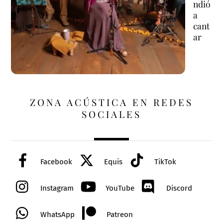
ndió
a
cant
ar
ZONA ACÚSTICA EN REDES
SOCIALES
Facebook
Equis
TikTok
Instagram
YouTube
Discord
WhatsApp
Patreon