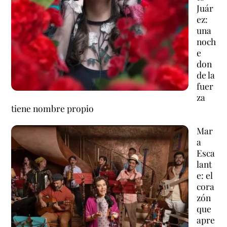
Juár
ez:
una
noch
e
don
de la
fuer
za
tiene nombre propio
Mar
a
Esca
lant
e: el
cora
zón
que
apre