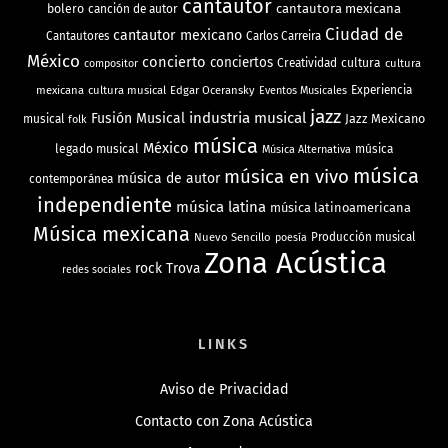
cantautor
bolero
cantautora mexicana
canción de autor
Ciudad de
cantautor mexicano
Cantautores
Carlos Carreira
México
concierto
conciertos
Creatividad
cultura
cultura
compositor
mexicana
cultura musical
Edgar Oceransky
Experiencia
Eventos Musicales
jazz
industria musical
Fusión Musical
Jazz Mexicano
musical
folk
música
México
legado musical
música
Música Alternativa
música
música en vivo
música de autor
contemporánea
independiente
música latina
música latinoamericana
Música mexicana
Nuevo Sencillo
Producción musical
poesía
Zona Acústica
rock
Trova
redes sociales
LINKS
Aviso de Privacidad
Contacto con Zona Acústica