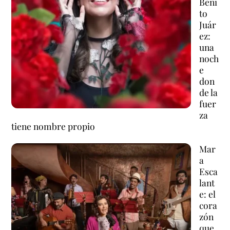
Beni
to
Juár
ez:
una
noch
e
don
de la
fuer
za
tiene nombre propio
Mar
a
Esca
lant
e: el
cora
zón
que