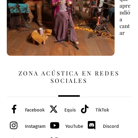
apre
ndió
a
cant
ar
ZONA ACÚSTICA EN REDES
SOCIALES
Facebook
Equis
TikTok
Instagram
YouTube
Discord