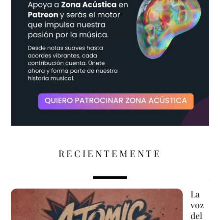
RECIENTEMENTE
La
voz
del