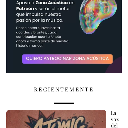
RECIENTEMENTE
La
voz
del