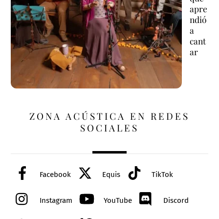
apre
ndió
a
cant
ar
ZONA ACÚSTICA EN REDES
SOCIALES
Facebook
Equis
TikTok
Instagram
YouTube
Discord