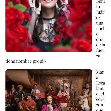
Beni
to
Juár
ez:
una
noch
e
don
de la
fuer
za
tiene nombre propio
Mar
a
Esca
lant
e: el
cora
zón
que