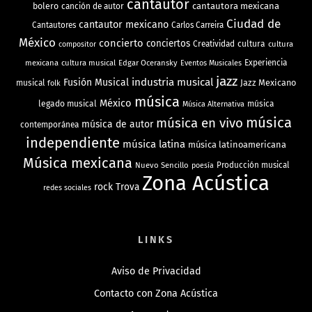
cantautor
bolero
cantautora mexicana
canción de autor
Ciudad de
cantautor mexicano
Cantautores
Carlos Carreira
México
concierto
conciertos
Creatividad
cultura
cultura
compositor
mexicana
cultura musical
Edgar Oceransky
Experiencia
Eventos Musicales
jazz
industria musical
Fusión Musical
Jazz Mexicano
musical
folk
música
México
legado musical
música
Música Alternativa
música
música en vivo
música de autor
contemporánea
independiente
música latina
música latinoamericana
Música mexicana
Nuevo Sencillo
Producción musical
poesía
Zona Acústica
rock
Trova
redes sociales
LINKS
Aviso de Privacidad
Contacto con Zona Acústica