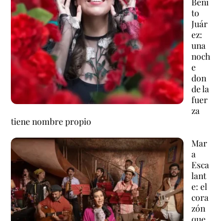
Beni
to
Juár
ez:
una
noch
e
don
de la
fuer
za
tiene nombre propio
Mar
a
Esca
lant
e: el
cora
zón
que