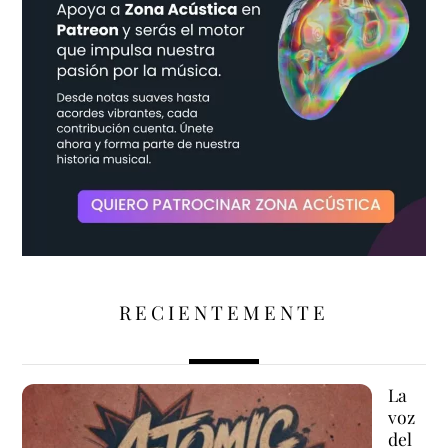
RECIENTEMENTE
La
voz
del