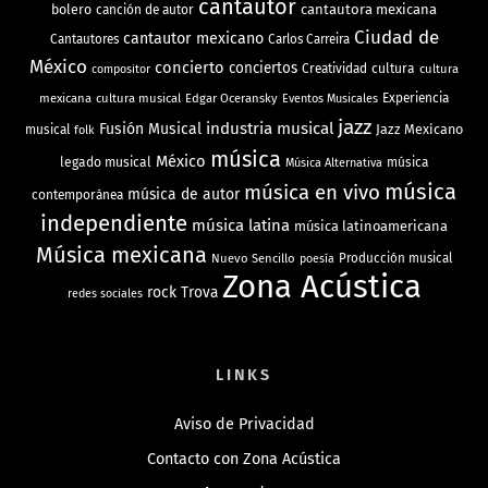
cantautor
bolero
cantautora mexicana
canción de autor
Ciudad de
cantautor mexicano
Cantautores
Carlos Carreira
México
concierto
conciertos
Creatividad
cultura
cultura
compositor
mexicana
cultura musical
Edgar Oceransky
Experiencia
Eventos Musicales
jazz
industria musical
Fusión Musical
Jazz Mexicano
musical
folk
música
México
legado musical
música
Música Alternativa
música
música en vivo
música de autor
contemporánea
independiente
música latina
música latinoamericana
Música mexicana
Nuevo Sencillo
Producción musical
poesía
Zona Acústica
rock
Trova
redes sociales
LINKS
Aviso de Privacidad
Contacto con Zona Acústica