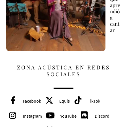
apre
ndió
a
cant
ar
ZONA ACÚSTICA EN REDES
SOCIALES
Facebook
Equis
TikTok
Instagram
YouTube
Discord