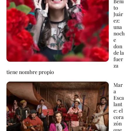
Beni
to
Juár
ez:
una
noch
e
don
de la
fuer
za
tiene nombre propio
Mar
a
Esca
lant
e: el
cora
zón
que