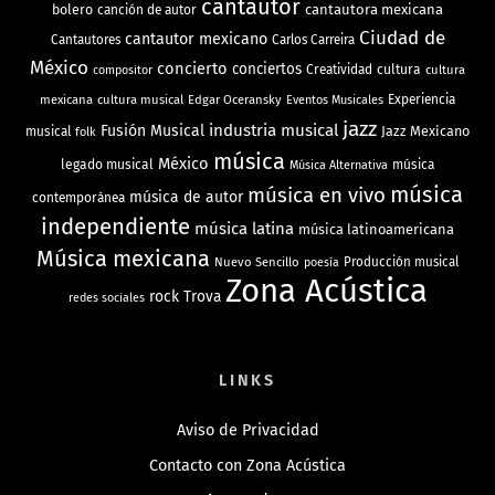
cantautor
bolero
cantautora mexicana
canción de autor
Ciudad de
cantautor mexicano
Cantautores
Carlos Carreira
México
concierto
conciertos
Creatividad
cultura
cultura
compositor
mexicana
cultura musical
Edgar Oceransky
Experiencia
Eventos Musicales
jazz
industria musical
Fusión Musical
Jazz Mexicano
musical
folk
música
México
legado musical
música
Música Alternativa
música
música en vivo
música de autor
contemporánea
independiente
música latina
música latinoamericana
Música mexicana
Nuevo Sencillo
Producción musical
poesía
Zona Acústica
rock
Trova
redes sociales
LINKS
Aviso de Privacidad
Contacto con Zona Acústica