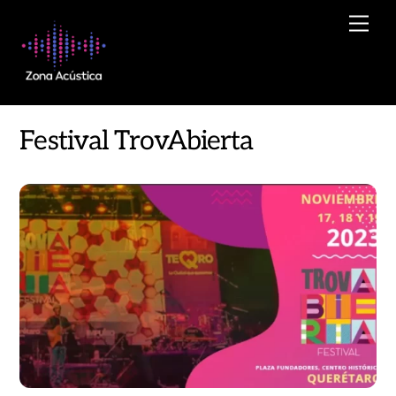
Skip
Men
to
content
Festival TrovAbierta