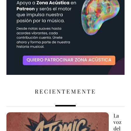
RECIENTEMENTE
La
voz
del