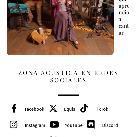
apre
ndió
a
cant
ar
ZONA ACÚSTICA EN REDES
SOCIALES
Facebook
Equis
TikTok
Instagram
YouTube
Discord