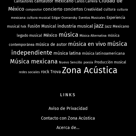
Ciudad de
cantautor mexicano
Cantautores
Carlos Carreira
México
concierto
conciertos
Creatividad
cultura
cultura
compositor
mexicana
cultura musical
Edgar Oceransky
Experiencia
Eventos Musicales
jazz
industria musical
Fusión Musical
Jazz Mexicano
musical
folk
música
México
legado musical
música
Música Alternativa
música
música en vivo
música de autor
contemporánea
independiente
música latina
música latinoamericana
Música mexicana
Nuevo Sencillo
Producción musical
poesía
Zona Acústica
rock
Trova
redes sociales
LINKS
Aviso de Privacidad
Contacto con Zona Acústica
Acerca de…