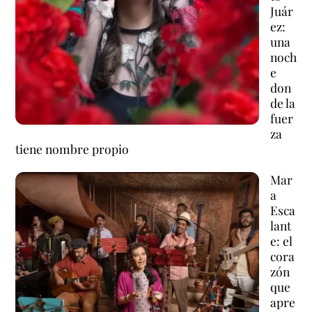
Juár
ez:
una
noch
e
don
de la
fuer
za
tiene nombre propio
Mar
a
Esca
lant
e: el
cora
zón
que
apre