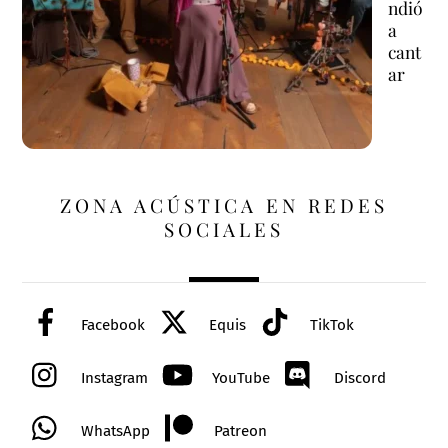
ndió
a
cant
ar
ZONA ACÚSTICA EN REDES
SOCIALES
Facebook
Equis
TikTok
Instagram
YouTube
Discord
WhatsApp
Patreon