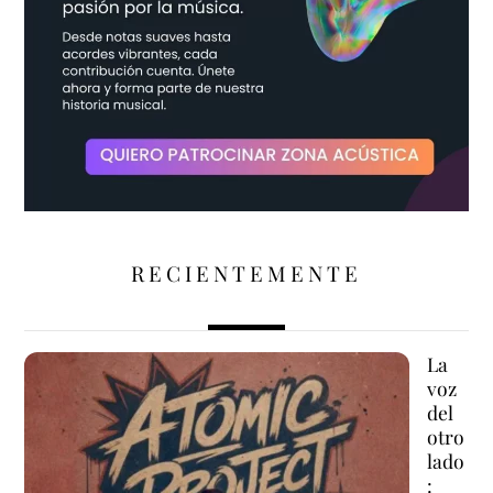
RECIENTEMENTE
La
voz
del
otro
lado
: