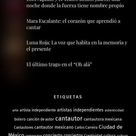
noche donde la fuerza tiene nombre propio
Mara Escalante: el corazón que aprendió a
cantar
Luna Roja: La voz que habita en la memoria y
el presente
El último trago en el “Oh alá”
ETIQUETAS
artistas independientes
artista independiente
arte
autenticidad
cantautor
bolero
cantautora mexicana
canción de autor
Ciudad de
cantautor mexicano
Cantautores
Carlos Carreira
México
concierto
conciertos
Creatividad
cultura
cultura
compositor