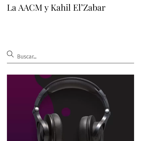
La AACM y Kahil El’Zabar