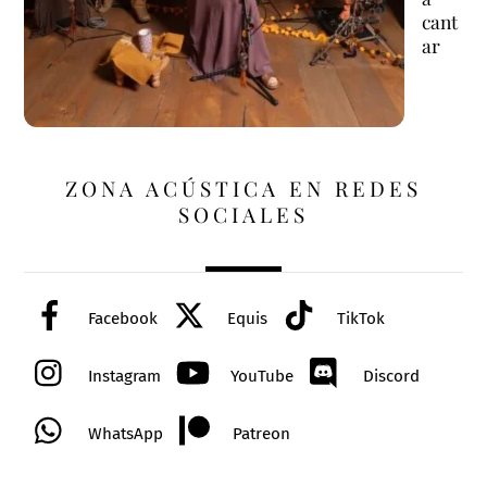
cant
ar
ZONA ACÚSTICA EN REDES
SOCIALES
Facebook
Equis
TikTok
Instagram
YouTube
Discord
WhatsApp
Patreon