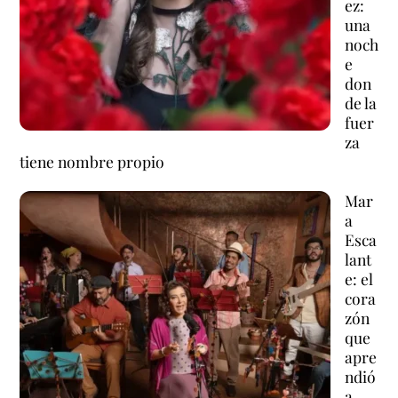
ez:
una
noch
e
don
de la
fuer
za
tiene nombre propio
Mar
a
Esca
lant
e: el
cora
zón
que
apre
ndió
a