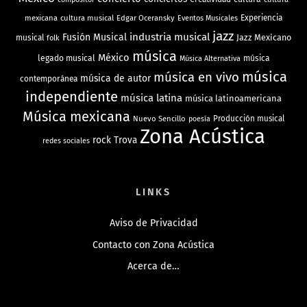
mexicana
cultura musical
Edgar Oceransky
Experiencia
Eventos Musicales
jazz
industria musical
Fusión Musical
Jazz Mexicano
musical
folk
música
México
legado musical
música
Música Alternativa
música
música en vivo
música de autor
contemporánea
independiente
música latina
música latinoamericana
Música mexicana
Nuevo Sencillo
Producción musical
poesía
Zona Acústica
rock
Trova
redes sociales
LINKS
Aviso de Privacidad
Contacto con Zona Acústica
Acerca de…