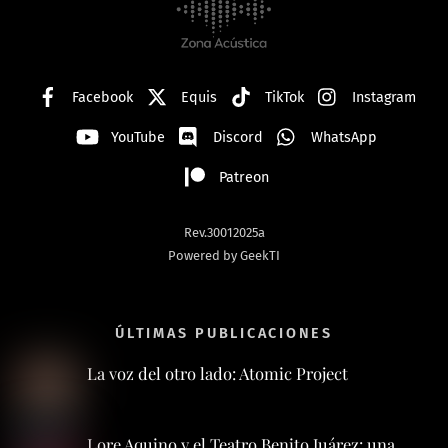
Top
Facebook
Equis
TikTok
Instagram
YouTube
Discord
WhatsApp
Patreon
Rev.30012025a
Powered by GeekTI
ÚLTIMAS PUBLICACIONES
La voz del otro lado: Atomic Project
Lore Aquino y el Teatro Benito Juárez: una