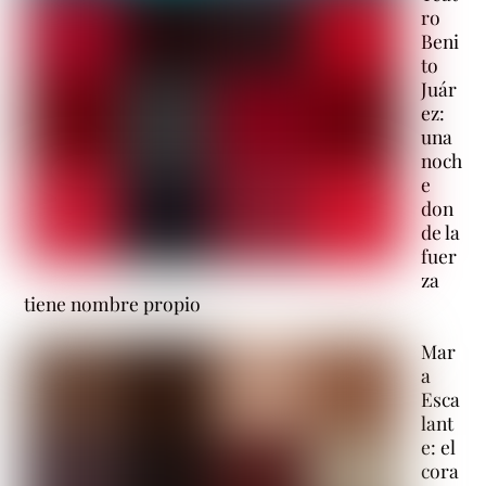
ro
Beni
to
Juár
ez:
una
noch
e
don
de la
fuer
za
tiene nombre propio
Mar
a
Esca
lant
e: el
cora