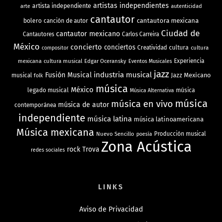
artistas independientes
artista independiente
arte
autenticidad
cantautor
bolero
cantautora mexicana
canción de autor
Ciudad de
cantautor mexicano
Cantautores
Carlos Carreira
México
concierto
conciertos
Creatividad
cultura
cultura
compositor
mexicana
cultura musical
Edgar Oceransky
Experiencia
Eventos Musicales
jazz
industria musical
Fusión Musical
Jazz Mexicano
musical
folk
música
México
legado musical
música
Música Alternativa
música
música en vivo
música de autor
contemporánea
independiente
música latina
música latinoamericana
Música mexicana
Nuevo Sencillo
Producción musical
poesía
Zona Acústica
rock
Trova
redes sociales
LINKS
Aviso de Privacidad