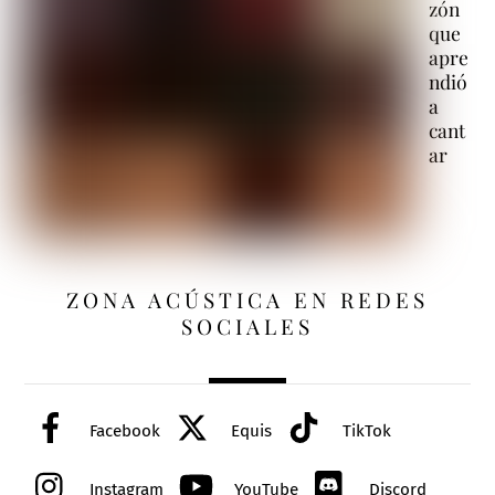
zón
que
apre
ndió
a
cant
ar
ZONA ACÚSTICA EN REDES
SOCIALES
Facebook
Equis
TikTok
Instagram
YouTube
Discord