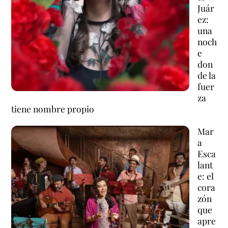
Juár
ez:
una
noch
e
don
de la
fuer
za
tiene nombre propio
Mar
a
Esca
lant
e: el
cora
zón
que
apre