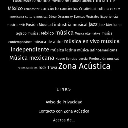
Ciudad de
cantautor mexicano
Cantautores
Carlos Carreira
México
concierto
conciertos
Creatividad
cultura
cultura
compositor
mexicana
cultura musical
Edgar Oceransky
Experiencia
Eventos Musicales
jazz
industria musical
Fusión Musical
Jazz Mexicano
musical
folk
música
México
legado musical
música
Música Alternativa
música
música en vivo
música de autor
contemporánea
independiente
música latina
música latinoamericana
Música mexicana
Nuevo Sencillo
Producción musical
poesía
Zona Acústica
rock
Trova
redes sociales
LINKS
Aviso de Privacidad
Contacto con Zona Acústica
Acerca de…