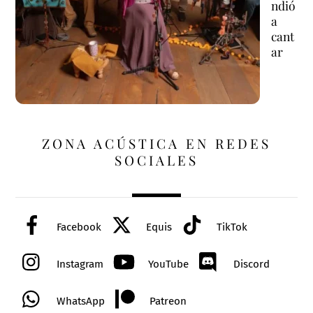
ndió
a
cant
ar
ZONA ACÚSTICA EN REDES
SOCIALES
Facebook
Equis
TikTok
Instagram
YouTube
Discord
WhatsApp
Patreon