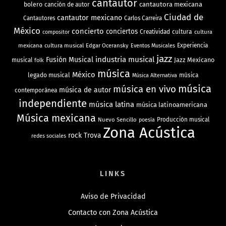
cantautor
bolero
cantautora mexicana
canción de autor
Ciudad de
cantautor mexicano
Cantautores
Carlos Carreira
México
concierto
conciertos
Creatividad
cultura
cultura
compositor
mexicana
cultura musical
Edgar Oceransky
Experiencia
Eventos Musicales
jazz
industria musical
Fusión Musical
Jazz Mexicano
musical
folk
música
México
legado musical
música
Música Alternativa
música
música en vivo
música de autor
contemporánea
independiente
música latina
música latinoamericana
Música mexicana
Nuevo Sencillo
Producción musical
poesía
Zona Acústica
rock
Trova
redes sociales
LINKS
Aviso de Privacidad
Contacto con Zona Acústica