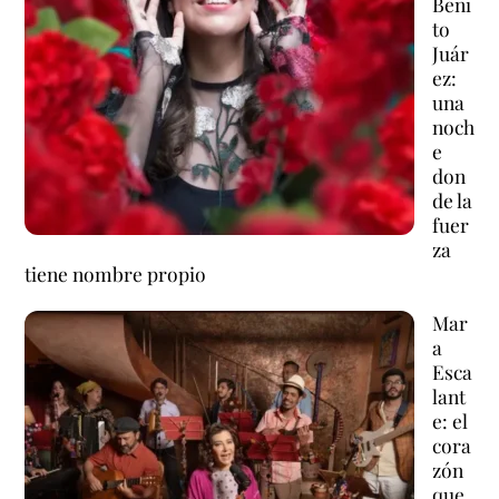
Beni
to
Juár
ez:
una
noch
e
don
de la
fuer
za
tiene nombre propio
Mar
a
Esca
lant
e: el
cora
zón
que