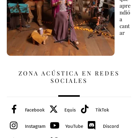
apre
ndió
a
cant
ar
ZONA ACÚSTICA EN REDES
SOCIALES
Facebook
Equis
TikTok
Instagram
YouTube
Discord