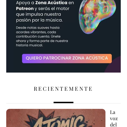
RECIENTEMENTE
La
voz
del