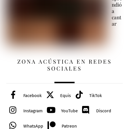
ndió
a
cant
ar
ZONA ACÚSTICA EN REDES
SOCIALES
Facebook
Equis
TikTok
Instagram
YouTube
Discord
WhatsApp
Patreon