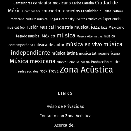
Ciudad de
cantautor mexicano
Cantautores
Carlos Carreira
México
concierto
conciertos
Creatividad
cultura
cultura
compositor
mexicana
cultura musical
Edgar Oceransky
Experiencia
Eventos Musicales
jazz
industria musical
Fusión Musical
Jazz Mexicano
musical
folk
música
México
legado musical
música
Música Alternativa
música
música en vivo
música de autor
contemporánea
independiente
música latina
música latinoamericana
Música mexicana
Nuevo Sencillo
Producción musical
poesía
Zona Acústica
rock
Trova
redes sociales
LINKS
Aviso de Privacidad
Contacto con Zona Acústica
Acerca de…