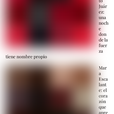
to
Juár
ez:
una
noch
e
don
de la
fuer
za
tiene nombre propio
Mar
a
Esca
lant
e: el
cora
zón
que
apre