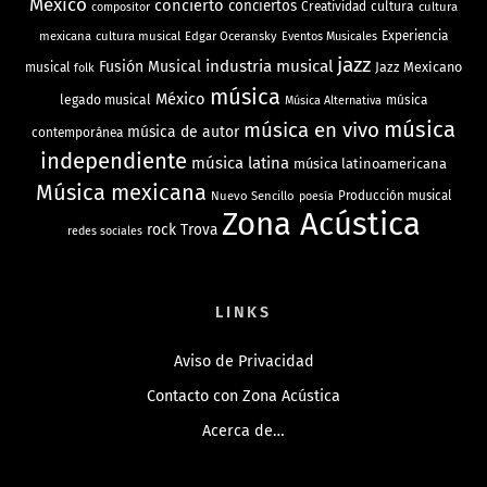
México
concierto
conciertos
Creatividad
cultura
cultura
compositor
mexicana
cultura musical
Edgar Oceransky
Experiencia
Eventos Musicales
jazz
industria musical
Fusión Musical
Jazz Mexicano
musical
folk
música
México
legado musical
música
Música Alternativa
música
música en vivo
música de autor
contemporánea
independiente
música latina
música latinoamericana
Música mexicana
Nuevo Sencillo
Producción musical
poesía
Zona Acústica
rock
Trova
redes sociales
LINKS
Aviso de Privacidad
Contacto con Zona Acústica
Acerca de…