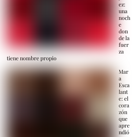
ez:
una
noch
e
don
de la
fuer
za
tiene nombre propio
Mar
a
Esca
lant
e: el
cora
zón
que
apre
ndió