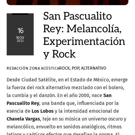
San Pascualito
Rey: Melancolía,
16
Experimentación
NOV
2023
y Rock
ROCK, POP, ALTERNATIVO
REDACCIÓN ZONA ACÚSTICA
Desde Ciudad Satélite, en el Estado de México, emerge
la fuerza del rock alternativo mezclado con el bolero,
la cumbia y el danzón. En el año 2000, nace
San
Pascualito Rey
, una banda que, influenciada por la
esencia de
Los Lobos
y la intensidad emocional de
Chavela Vargas
, teje en su música un universo oscuro y
melancólico, envuelto en sonidos analógicos, ritmos
latinos y caóticos efectos que desafían la norma. El