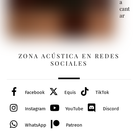
a
cant
ar
ZONA ACÚSTICA EN REDES
SOCIALES
Facebook
Equis
TikTok
Instagram
YouTube
Discord
WhatsApp
Patreon