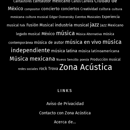
Ciudad de
cantautor mexicano
Cantautores
Carlos Carreira
México
concierto
conciertos
Creatividad
cultura
cultura
compositor
mexicana
cultura musical
Edgar Oceransky
Experiencia
Eventos Musicales
jazz
industria musical
Fusión Musical
Jazz Mexicano
musical
folk
música
México
legado musical
música
Música Alternativa
música
música en vivo
música de autor
contemporánea
independiente
música latina
música latinoamericana
Música mexicana
Nuevo Sencillo
Producción musical
poesía
Zona Acústica
rock
Trova
redes sociales
LINKS
Aviso de Privacidad
Contacto con Zona Acústica
Acerca de…