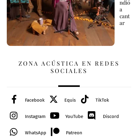
ndió
a
cant
ar
ZONA ACÚSTICA EN REDES
SOCIALES
Facebook
Equis
TikTok
Instagram
YouTube
Discord
WhatsApp
Patreon