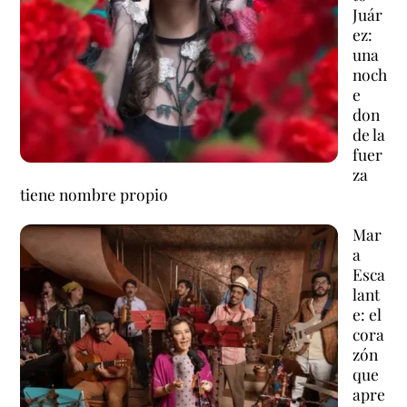
Juár
ez:
una
noch
e
don
de la
fuer
za
tiene nombre propio
Mar
a
Esca
lant
e: el
cora
zón
que
apre