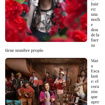
Juár
ez:
una
noch
e
don
de la
fuer
za
tiene nombre propio
Mar
a
Esca
lant
e: el
cora
zón
que
apre