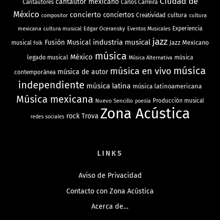
Ciudad de
cantautor mexicano
Cantautores
Carlos Carreira
México
concierto
conciertos
Creatividad
cultura
cultura
compositor
mexicana
cultura musical
Edgar Oceransky
Experiencia
Eventos Musicales
jazz
industria musical
Fusión Musical
Jazz Mexicano
musical
folk
música
México
legado musical
música
Música Alternativa
música
música en vivo
música de autor
contemporánea
independiente
música latina
música latinoamericana
Música mexicana
Nuevo Sencillo
Producción musical
poesía
Zona Acústica
rock
Trova
redes sociales
LINKS
Aviso de Privacidad
Contacto con Zona Acústica
Acerca de…