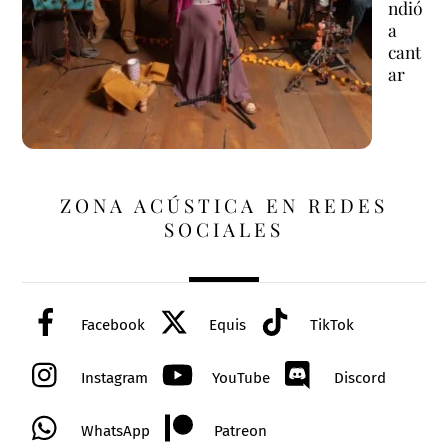
ndió
a
cant
ar
ZONA ACÚSTICA EN REDES
SOCIALES
Facebook
Equis
TikTok
Instagram
YouTube
Discord
WhatsApp
Patreon