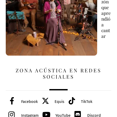
zón
que
apre
ndió
a
cant
ar
ZONA ACÚSTICA EN REDES
SOCIALES
Facebook
Equis
TikTok
Instagram
YouTube
Discord