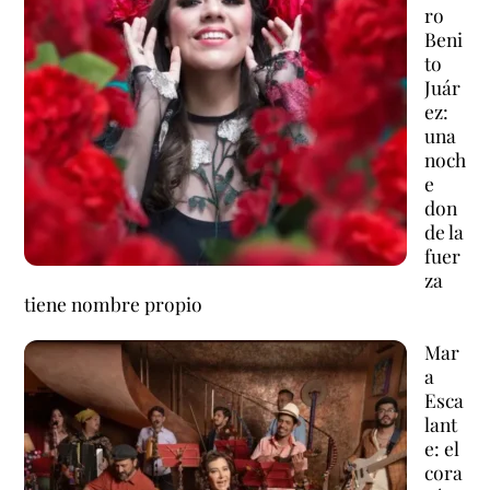
ro
Beni
to
Juár
ez:
una
noch
e
don
de la
fuer
za
tiene nombre propio
Mar
a
Esca
lant
e: el
cora