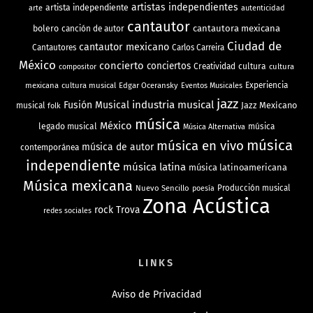
artistas independientes
artista independiente
arte
autenticidad
cantautor
bolero
cantautora mexicana
canción de autor
Ciudad de
cantautor mexicano
Cantautores
Carlos Carreira
México
concierto
conciertos
Creatividad
cultura
cultura
compositor
mexicana
cultura musical
Edgar Oceransky
Experiencia
Eventos Musicales
jazz
industria musical
Fusión Musical
Jazz Mexicano
musical
folk
música
México
legado musical
música
Música Alternativa
música
música en vivo
música de autor
contemporánea
independiente
música latina
música latinoamericana
Música mexicana
Nuevo Sencillo
Producción musical
poesía
Zona Acústica
rock
Trova
redes sociales
LINKS
Aviso de Privacidad