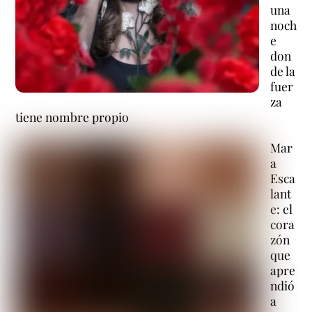
una
noch
e
don
de la
fuer
za
tiene nombre propio
Mar
a
Esca
lant
e: el
cora
zón
que
apre
ndió
a