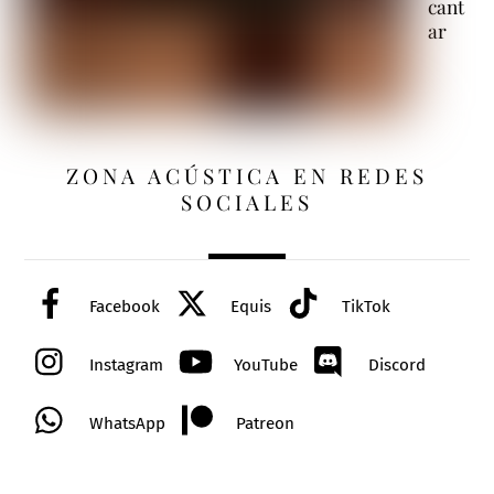
cant
ar
ZONA ACÚSTICA EN REDES
SOCIALES
Facebook
Equis
TikTok
Instagram
YouTube
Discord
WhatsApp
Patreon