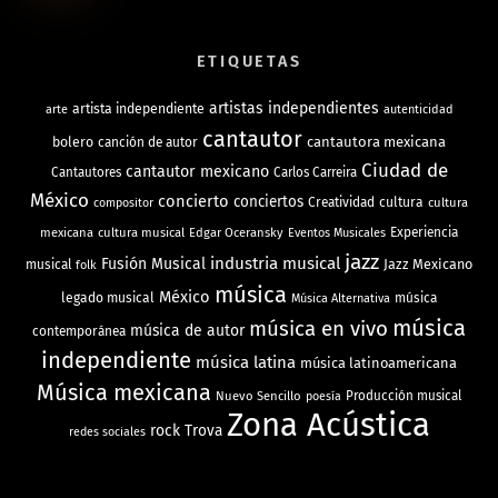
ETIQUETAS
artistas independientes
artista independiente
arte
autenticidad
cantautor
bolero
cantautora mexicana
canción de autor
Ciudad de
cantautor mexicano
Cantautores
Carlos Carreira
México
concierto
conciertos
Creatividad
cultura
cultura
compositor
mexicana
cultura musical
Edgar Oceransky
Experiencia
Eventos Musicales
jazz
industria musical
Fusión Musical
Jazz Mexicano
musical
folk
música
México
legado musical
música
Música Alternativa
música
música en vivo
música de autor
contemporánea
independiente
música latina
música latinoamericana
Música mexicana
Nuevo Sencillo
Producción musical
poesía
Zona Acústica
rock
Trova
redes sociales