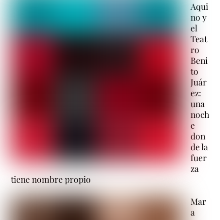
Aqui
no y
el
Teat
ro
Beni
to
Juár
ez:
una
noch
e
don
de la
fuer
za
tiene nombre propio
Mar
a