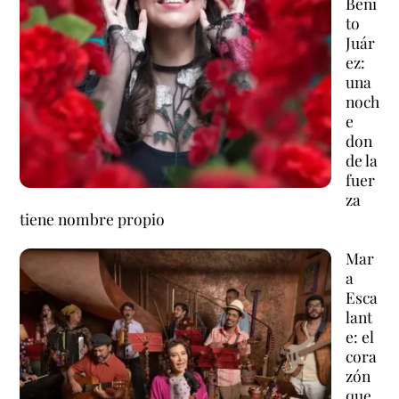
Beni
to
Juár
ez:
una
noch
e
don
de la
fuer
za
tiene nombre propio
Mar
a
Esca
lant
e: el
cora
zón
que