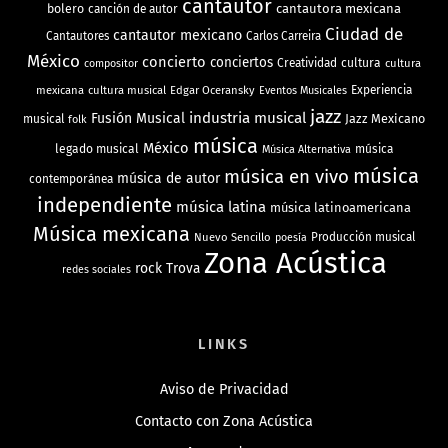
cantautor
bolero
cantautora mexicana
canción de autor
Ciudad de
cantautor mexicano
Cantautores
Carlos Carreira
México
concierto
conciertos
Creatividad
cultura
cultura
compositor
mexicana
cultura musical
Edgar Oceransky
Experiencia
Eventos Musicales
jazz
industria musical
Fusión Musical
Jazz Mexicano
musical
folk
música
México
legado musical
música
Música Alternativa
música
música en vivo
música de autor
contemporánea
independiente
música latina
música latinoamericana
Música mexicana
Nuevo Sencillo
Producción musical
poesía
Zona Acústica
rock
Trova
redes sociales
LINKS
Aviso de Privacidad
Contacto con Zona Acústica