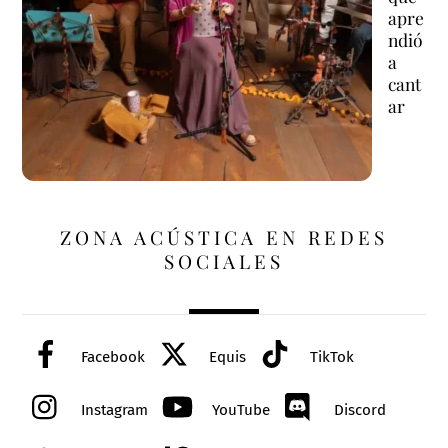
apre
ndió
a
cant
ar
ZONA ACÚSTICA EN REDES
SOCIALES
Facebook
Equis
TikTok
Instagram
YouTube
Discord