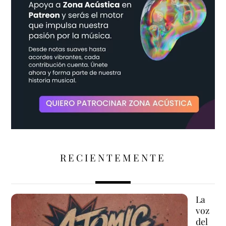
RECIENTEMENTE
La
voz
del