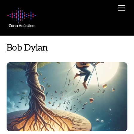
Skip
Men
to
content
Bob Dylan