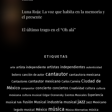
Luna Roja: La voz que habita en la memoria y
el presente
El último trago en el “Oh alá”
ETIQUETAS
artistas independientes
artista independiente
arte
autenticidad
cantautor
bolero
cantautora mexicana
canción de autor
Ciudad de
cantautor mexicano
Cantautores
Carlos Carreira
México
concierto
conciertos
Creatividad
cultura
cultura
compositor
mexicana
cultura musical
Edgar Oceransky
Experiencia
Eventos Musicales
jazz
industria musical
Fusión Musical
Jazz Mexicano
musical
folk
música
México
legado musical
música
Música Alternativa