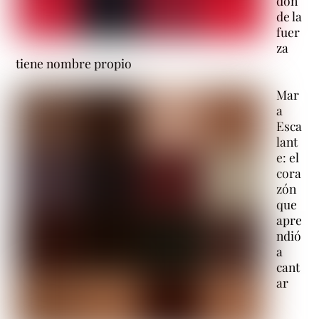
don
de la
fuer
za
tiene nombre propio
Mar
a
Esca
lant
e: el
cora
zón
que
apre
ndió
a
cant
ar