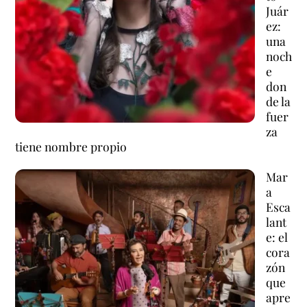
Juár
ez:
una
noch
e
don
de la
fuer
za
tiene nombre propio
Mar
a
Esca
lant
e: el
cora
zón
que
apre