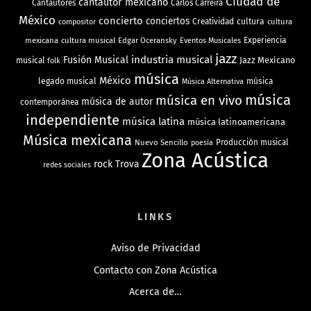
Ciudad de
cantautor mexicano
Cantautores
Carlos Carreira
México
concierto
conciertos
Creatividad
cultura
cultura
compositor
mexicana
cultura musical
Edgar Oceransky
Experiencia
Eventos Musicales
jazz
industria musical
Fusión Musical
Jazz Mexicano
musical
folk
música
México
legado musical
música
Música Alternativa
música
música en vivo
música de autor
contemporánea
independiente
música latina
música latinoamericana
Música mexicana
Nuevo Sencillo
Producción musical
poesía
Zona Acústica
rock
Trova
redes sociales
LINKS
Aviso de Privacidad
Contacto con Zona Acústica
Acerca de…