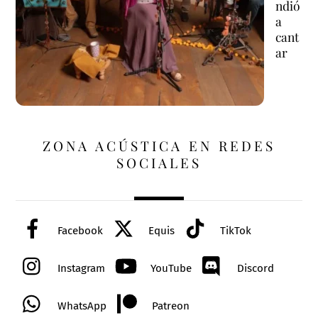
ndió
a
cant
ar
ZONA ACÚSTICA EN REDES
SOCIALES
Facebook
Equis
TikTok
Instagram
YouTube
Discord
WhatsApp
Patreon