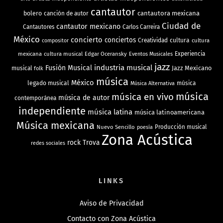
cantautor
bolero
cantautora mexicana
canción de autor
Ciudad de
cantautor mexicano
Cantautores
Carlos Carreira
México
concierto
conciertos
Creatividad
cultura
cultura
compositor
mexicana
cultura musical
Edgar Oceransky
Experiencia
Eventos Musicales
jazz
industria musical
Fusión Musical
Jazz Mexicano
musical
folk
música
México
legado musical
música
Música Alternativa
música
música en vivo
música de autor
contemporánea
independiente
música latina
música latinoamericana
Música mexicana
Nuevo Sencillo
Producción musical
poesía
Zona Acústica
rock
Trova
redes sociales
LINKS
Aviso de Privacidad
Contacto con Zona Acústica