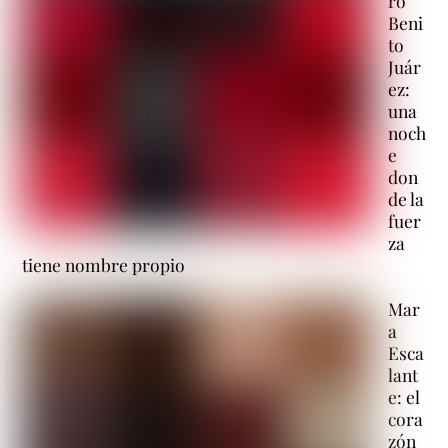
ro
Beni
to
Juár
ez:
una
noch
e
don
de la
fuer
za
tiene nombre propio
Mar
a
Esca
lant
e: el
cora
zón