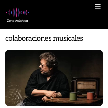
Skip
Men
to
content
colaboraciones musicales