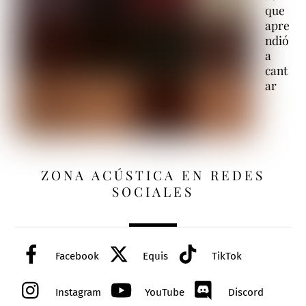
que
apre
ndió
a
cant
ar
ZONA ACÚSTICA EN REDES
SOCIALES
Facebook
Equis
TikTok
Instagram
YouTube
Discord