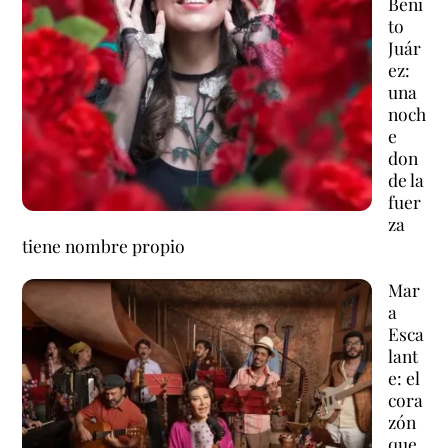
Beni
to
Juár
ez:
una
noch
e
don
de la
fuer
za
tiene nombre propio
Mar
a
Esca
lant
e: el
cora
zón
que