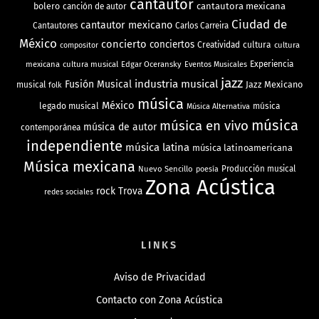
cantautor
bolero
cantautora mexicana
canción de autor
Ciudad de
cantautor mexicano
Cantautores
Carlos Carreira
México
concierto
conciertos
Creatividad
cultura
cultura
compositor
mexicana
cultura musical
Edgar Oceransky
Experiencia
Eventos Musicales
jazz
industria musical
Fusión Musical
Jazz Mexicano
musical
folk
música
México
legado musical
música
Música Alternativa
música
música en vivo
música de autor
contemporánea
independiente
música latina
música latinoamericana
Música mexicana
Nuevo Sencillo
Producción musical
poesía
Zona Acústica
rock
Trova
redes sociales
LINKS
Aviso de Privacidad
Contacto con Zona Acústica