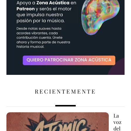
RECIENTEMENTE
La
voz
del