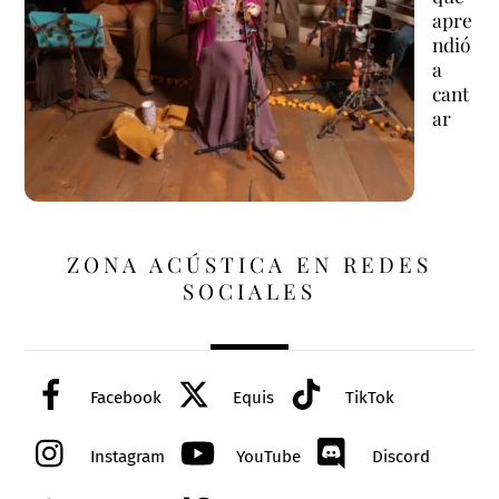
apre
ndió
a
cant
ar
ZONA ACÚSTICA EN REDES
SOCIALES
Facebook
Equis
TikTok
Instagram
YouTube
Discord