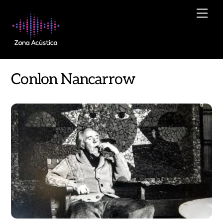
Skip
Men
to
content
Conlon Nancarrow