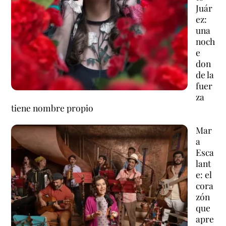
Juár
ez:
una
noch
e
don
de la
fuer
za
tiene nombre propio
Mar
a
Esca
lant
e: el
cora
zón
que
apre