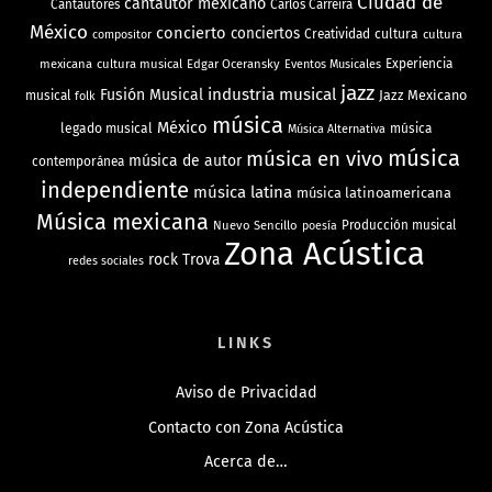
Ciudad de
cantautor mexicano
Cantautores
Carlos Carreira
México
concierto
conciertos
Creatividad
cultura
cultura
compositor
mexicana
cultura musical
Edgar Oceransky
Experiencia
Eventos Musicales
jazz
industria musical
Fusión Musical
Jazz Mexicano
musical
folk
música
México
legado musical
música
Música Alternativa
música
música en vivo
música de autor
contemporánea
independiente
música latina
música latinoamericana
Música mexicana
Nuevo Sencillo
Producción musical
poesía
Zona Acústica
rock
Trova
redes sociales
LINKS
Aviso de Privacidad
Contacto con Zona Acústica
Acerca de…