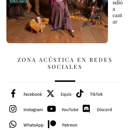
ndió
a
cant
ar
ZONA ACÚSTICA EN REDES
SOCIALES
Facebook
Equis
TikTok
Instagram
YouTube
Discord
WhatsApp
Patreon