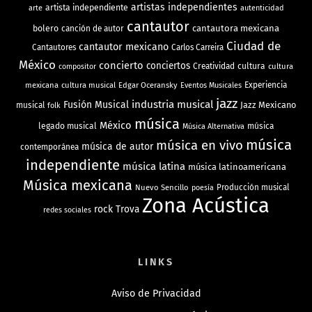
artistas independientes
artista independiente
arte
autenticidad
cantautor
bolero
cantautora mexicana
canción de autor
Ciudad de
cantautor mexicano
Cantautores
Carlos Carreira
México
concierto
conciertos
Creatividad
cultura
cultura
compositor
mexicana
cultura musical
Edgar Oceransky
Experiencia
Eventos Musicales
jazz
industria musical
Fusión Musical
Jazz Mexicano
musical
folk
música
México
legado musical
música
Música Alternativa
música
música en vivo
música de autor
contemporánea
independiente
música latina
música latinoamericana
Música mexicana
Nuevo Sencillo
Producción musical
poesía
Zona Acústica
rock
Trova
redes sociales
LINKS
Aviso de Privacidad