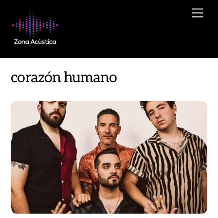
Skip
Men
to
content
corazón humano