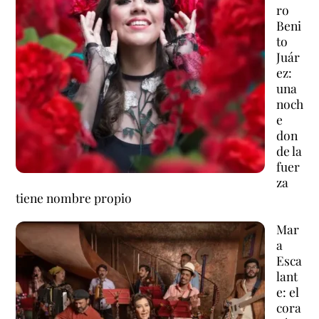
ro
Beni
to
Juár
ez:
una
noch
e
don
de la
fuer
za
tiene nombre propio
Mar
a
Esca
lant
e: el
cora