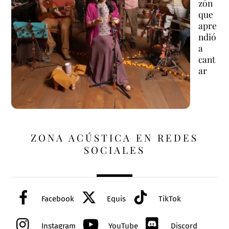
zón
que
apre
ndió
a
cant
ar
ZONA ACÚSTICA EN REDES
SOCIALES
Facebook
Equis
TikTok
Instagram
YouTube
Discord