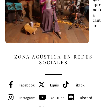
apre
ndió
a
cant
ar
ZONA ACÚSTICA EN REDES
SOCIALES
Facebook
Equis
TikTok
Instagram
YouTube
Discord