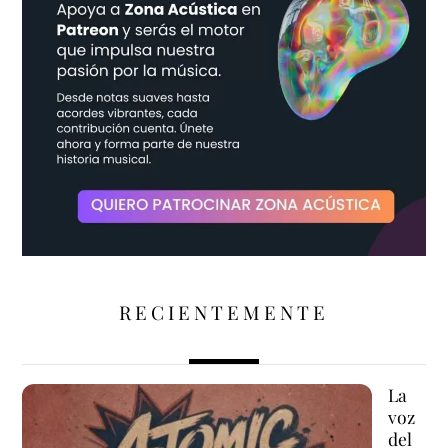
RECIENTEMENTE
La
voz
del