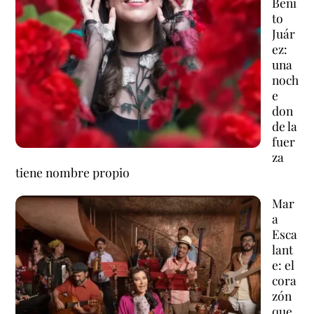
Beni
to
Juár
ez:
una
noch
e
don
de la
fuer
za
tiene nombre propio
Mar
a
Esca
lant
e: el
cora
zón
que