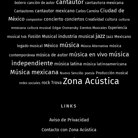
cantautor
bolero
cantautora mexicana
canción de autor
Ciudad de
cantautor mexicano
Cantautores
Carlos Carreira
México
concierto
conciertos
Creatividad
cultura
cultura
compositor
mexicana
cultura musical
Edgar Oceransky
Experiencia
Eventos Musicales
jazz
industria musical
Fusión Musical
Jazz Mexicano
musical
folk
música
México
legado musical
música
Música Alternativa
música
música en vivo
música de autor
contemporánea
independiente
música latina
música latinoamericana
Música mexicana
Nuevo Sencillo
Producción musical
poesía
Zona Acústica
rock
Trova
redes sociales
LINKS
Aviso de Privacidad
Contacto con Zona Acústica