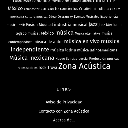
Ciudad de
cantautor mexicano
Cantautores
Carlos Carreira
México
concierto
conciertos
Creatividad
cultura
cultura
compositor
mexicana
cultura musical
Edgar Oceransky
Experiencia
Eventos Musicales
jazz
industria musical
Fusión Musical
Jazz Mexicano
musical
folk
música
México
legado musical
música
Música Alternativa
música
música en vivo
música de autor
contemporánea
independiente
música latina
música latinoamericana
Música mexicana
Nuevo Sencillo
Producción musical
poesía
Zona Acústica
rock
Trova
redes sociales
LINKS
Aviso de Privacidad
Contacto con Zona Acústica
Acerca de…