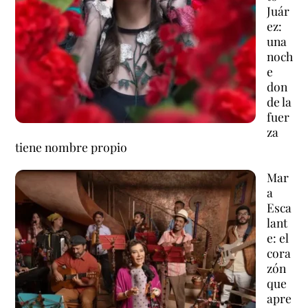
Juár
ez:
una
noch
e
don
de la
fuer
za
tiene nombre propio
Mar
a
Esca
lant
e: el
cora
zón
que
apre