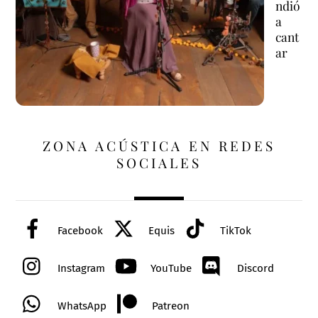
ndió
a
cant
ar
ZONA ACÚSTICA EN REDES
SOCIALES
Facebook
Equis
TikTok
Instagram
YouTube
Discord
WhatsApp
Patreon