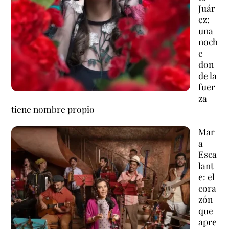
Juár
ez:
una
noch
e
don
de la
fuer
za
tiene nombre propio
Mar
a
Esca
lant
e: el
cora
zón
que
apre