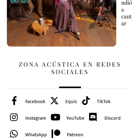
ndió
a
cant
ar
ZONA ACÚSTICA EN REDES
SOCIALES
Facebook
Equis
TikTok
Instagram
YouTube
Discord
WhatsApp
Patreon