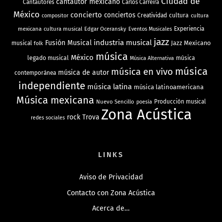
Ciudad de
cantautor mexicano
Cantautores
Carlos Carreira
México
concierto
conciertos
Creatividad
cultura
cultura
compositor
mexicana
cultura musical
Edgar Oceransky
Experiencia
Eventos Musicales
jazz
industria musical
Fusión Musical
Jazz Mexicano
musical
folk
música
México
legado musical
música
Música Alternativa
música
música en vivo
música de autor
contemporánea
independiente
música latina
música latinoamericana
Música mexicana
Nuevo Sencillo
Producción musical
poesía
Zona Acústica
rock
Trova
redes sociales
LINKS
Aviso de Privacidad
Contacto con Zona Acústica
Acerca de…