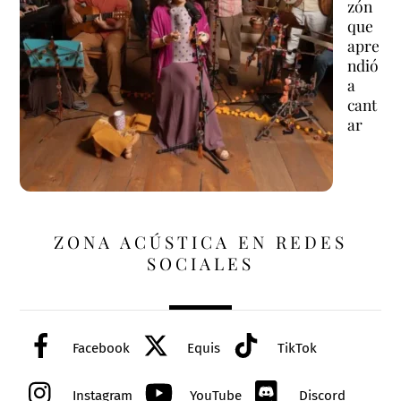
zón
que
apre
ndió
a
cant
ar
ZONA ACÚSTICA EN REDES
SOCIALES
Facebook
Equis
TikTok
Instagram
YouTube
Discord