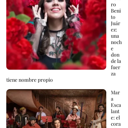
ro
Beni
to
Juár
ez:
una
noch
e
don
de la
fuer
za
tiene nombre propio
Mar
a
Esca
lant
e: el
cora