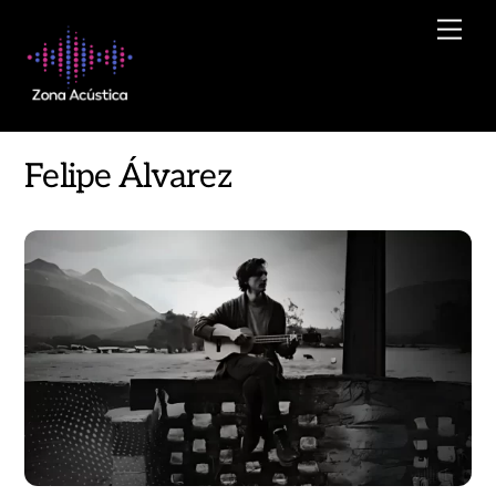
Skip
Men
to
content
Felipe Álvarez