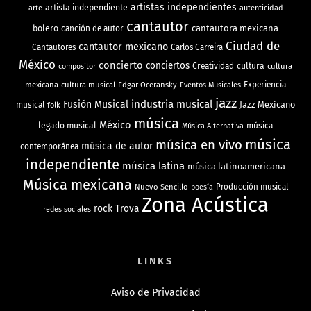
artistas independientes
artista independiente
arte
autenticidad
cantautor
bolero
cantautora mexicana
canción de autor
Ciudad de
cantautor mexicano
Cantautores
Carlos Carreira
México
concierto
conciertos
Creatividad
cultura
cultura
compositor
mexicana
cultura musical
Edgar Oceransky
Experiencia
Eventos Musicales
jazz
industria musical
Fusión Musical
Jazz Mexicano
musical
folk
música
México
legado musical
música
Música Alternativa
música
música en vivo
música de autor
contemporánea
independiente
música latina
música latinoamericana
Música mexicana
Nuevo Sencillo
Producción musical
poesía
Zona Acústica
rock
Trova
redes sociales
LINKS
Aviso de Privacidad