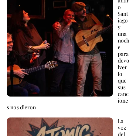
andr
o
Sant
iago
y
una
noch
e
para
devo
lver
lo
que
sus
canc
ione
s nos dieron
La
voz
del