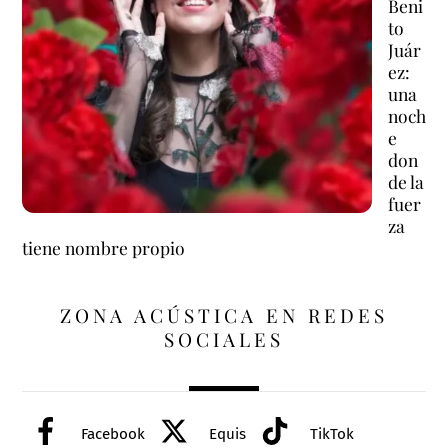
Beni
to
Juár
ez:
una
noch
e
don
de la
fuer
za
tiene nombre propio
ZONA ACÚSTICA EN REDES
SOCIALES
Facebook
Equis
TikTok