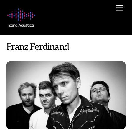
Skip
Men
to
content
Franz Ferdinand