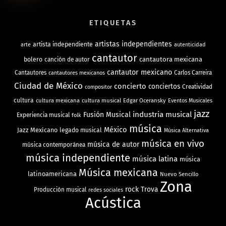
ETIQUETAS
artistas independientes
artista independiente
arte
autenticidad
cantautor
bolero
cantautora mexicana
canción de autor
cantautor mexicano
Cantautores
Carlos Carreira
cantautores mexicanos
Ciudad de México
concierto
conciertos
Creatividad
compositor
cultura
cultura mexicana
cultura musical
Edgar Oceransky
Eventos Musicales
jazz
industria musical
Fusión Musical
Experiencia musical
folk
música
México
Jazz Mexicano
legado musical
Música Alternativa
música en vivo
música de autor
música contemporánea
música independiente
música latina
música
Música mexicana
latinoamericana
Nuevo Sencillo
Zona
rock
Trova
Producción musical
redes sociales
Acústica