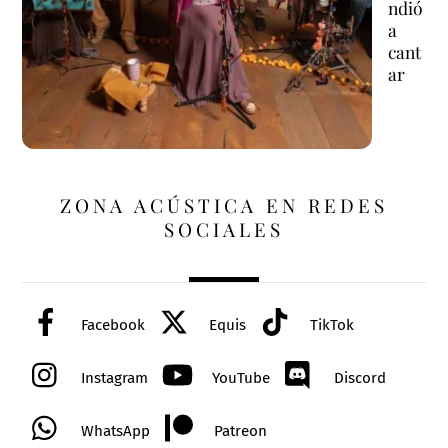
ndió
a
cant
ar
ZONA ACÚSTICA EN REDES
SOCIALES
Facebook
Equis
TikTok
Instagram
YouTube
Discord
WhatsApp
Patreon