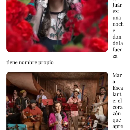
Juár
ez:
una
noch
e
don
de la
fuer
za
tiene nombre propio
Mar
a
Esca
lant
e: el
cora
zón
que
apre