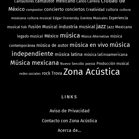
Ciudad de
cantautor mexicano
Cantautores
Carlos Carreira
México
concierto
conciertos
Creatividad
cultura
cultura
compositor
mexicana
cultura musical
Edgar Oceransky
Experiencia
Eventos Musicales
jazz
industria musical
Fusión Musical
Jazz Mexicano
musical
folk
música
México
legado musical
música
Música Alternativa
música
música en vivo
música de autor
contemporánea
independiente
música latina
música latinoamericana
Música mexicana
Nuevo Sencillo
Producción musical
poesía
Zona Acústica
rock
Trova
redes sociales
LINKS
Aviso de Privacidad
Contacto con Zona Acústica
Acerca de…