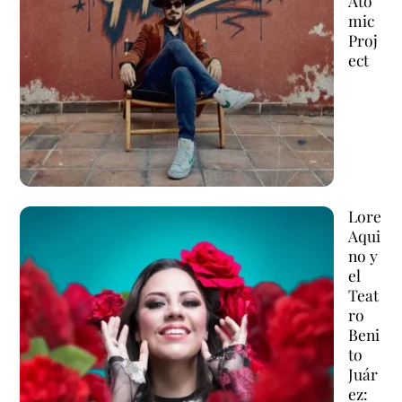
Ato
mic
Proj
ect
Lore
Aqui
no y
el
Teat
ro
Beni
to
Juár
ez: