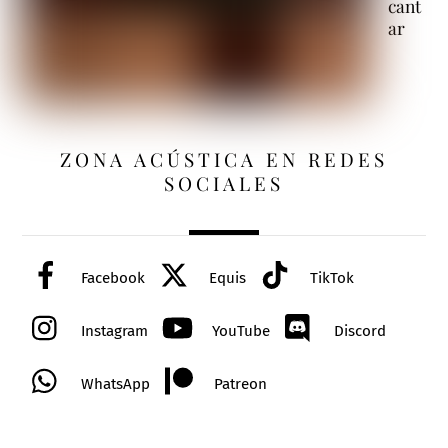
cant
ar
ZONA ACÚSTICA EN REDES
SOCIALES
Facebook
Equis
TikTok
Instagram
YouTube
Discord
WhatsApp
Patreon