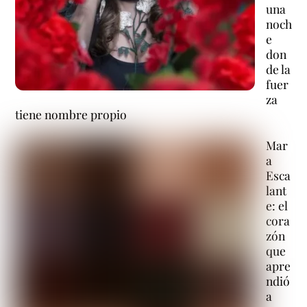
una
noch
e
don
de la
fuer
za
tiene nombre propio
Mar
a
Esca
lant
e: el
cora
zón
que
apre
ndió
a