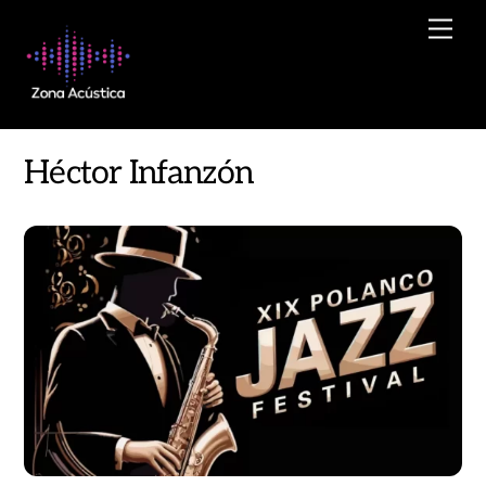
Skip
Men
to
content
Héctor Infanzón