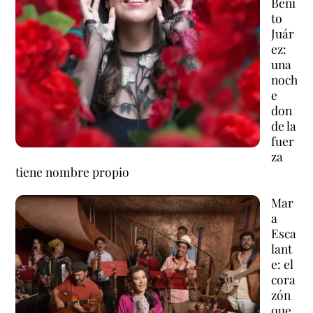
Beni
to
Juár
ez:
una
noch
e
don
de la
fuer
za
tiene nombre propio
Mar
a
Esca
lant
e: el
cora
zón
que