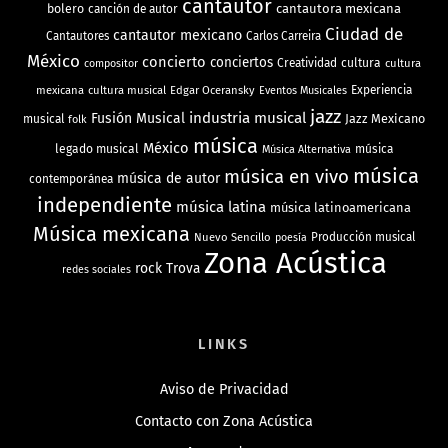
cantautor
bolero
cantautora mexicana
canción de autor
Ciudad de
cantautor mexicano
Cantautores
Carlos Carreira
México
concierto
conciertos
Creatividad
cultura
cultura
compositor
mexicana
cultura musical
Edgar Oceransky
Experiencia
Eventos Musicales
jazz
industria musical
Fusión Musical
Jazz Mexicano
musical
folk
música
México
legado musical
música
Música Alternativa
música
música en vivo
música de autor
contemporánea
independiente
música latina
música latinoamericana
Música mexicana
Nuevo Sencillo
Producción musical
poesía
Zona Acústica
rock
Trova
redes sociales
LINKS
Aviso de Privacidad
Contacto con Zona Acústica