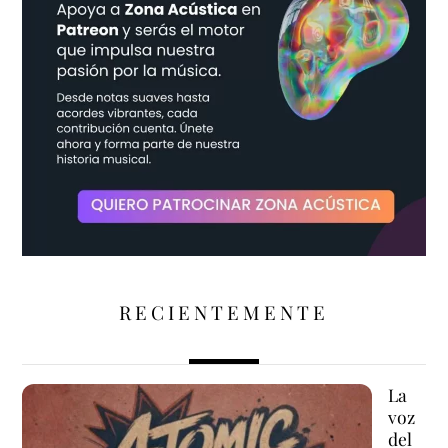
RECIENTEMENTE
La
voz
del