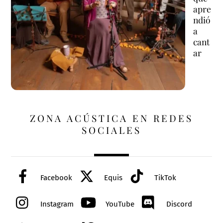
apre
ndió
a
cant
ar
ZONA ACÚSTICA EN REDES
SOCIALES
Facebook
Equis
TikTok
Instagram
YouTube
Discord