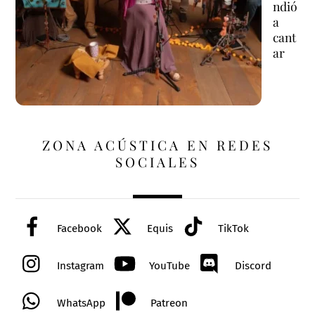
ndió
a
cant
ar
ZONA ACÚSTICA EN REDES
SOCIALES
Facebook
Equis
TikTok
Instagram
YouTube
Discord
WhatsApp
Patreon