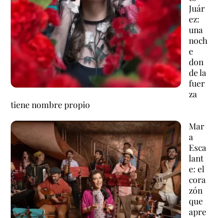
Juár
ez:
una
noch
e
don
de la
fuer
za
tiene nombre propio
Mar
a
Esca
lant
e: el
cora
zón
que
apre