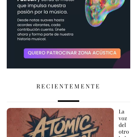
RECIENTEMENTE
La
voz
del
otro