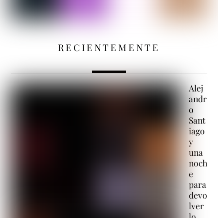
RECIENTEMENTE
Alej
andr
o
Sant
iago
y
una
noch
e
para
devo
lver
lo