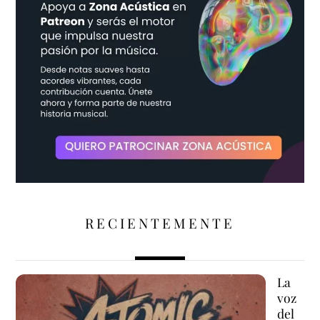
RECIENTEMENTE
La
voz
del