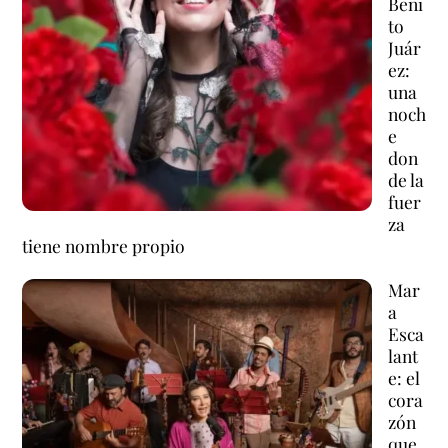
Beni
to
Juár
ez:
una
noch
e
don
de la
fuer
za
tiene nombre propio
Mar
a
Esca
lant
e: el
cora
zón
que