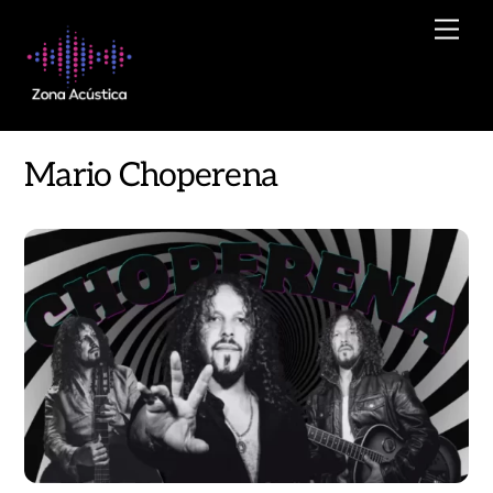
Skip
Men
to
content
Mario Choperena