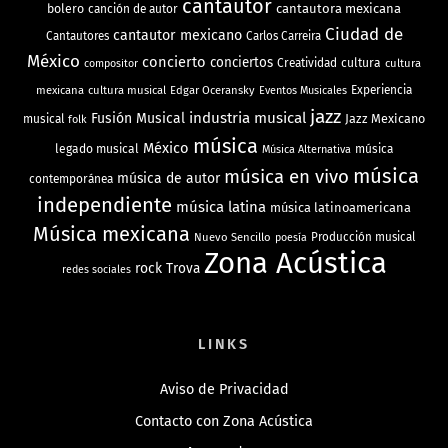
cantautor
bolero
cantautora mexicana
canción de autor
Ciudad de
cantautor mexicano
Cantautores
Carlos Carreira
México
concierto
conciertos
Creatividad
cultura
cultura
compositor
mexicana
cultura musical
Edgar Oceransky
Experiencia
Eventos Musicales
jazz
industria musical
Fusión Musical
Jazz Mexicano
musical
folk
música
México
legado musical
música
Música Alternativa
música
música en vivo
música de autor
contemporánea
independiente
música latina
música latinoamericana
Música mexicana
Nuevo Sencillo
Producción musical
poesía
Zona Acústica
rock
Trova
redes sociales
LINKS
Aviso de Privacidad
Contacto con Zona Acústica