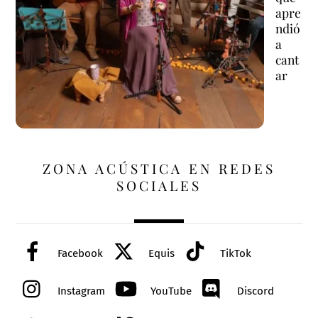
apre
ndió
a
cant
ar
ZONA ACÚSTICA EN REDES
SOCIALES
Facebook
Equis
TikTok
Instagram
YouTube
Discord