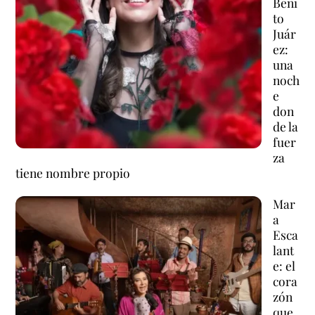
Beni
to
Juár
ez:
una
noch
e
don
de la
fuer
za
tiene nombre propio
Mar
a
Esca
lant
e: el
cora
zón
que