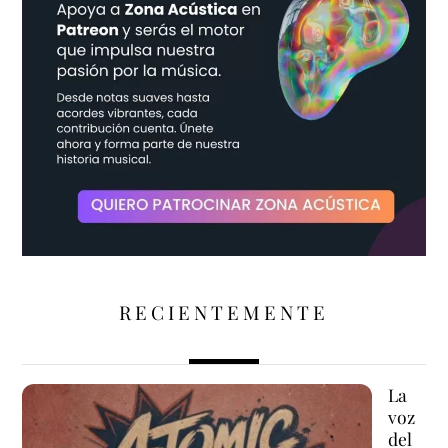
RECIENTEMENTE
La
voz
del