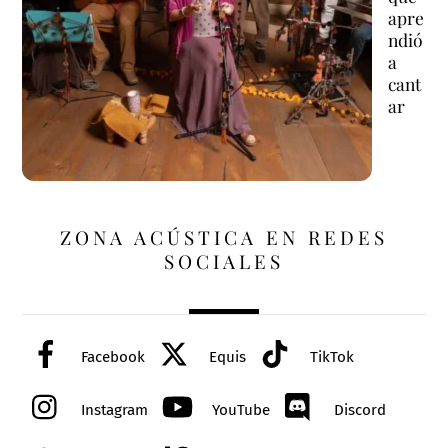
apre
ndió
a
cant
ar
ZONA ACÚSTICA EN REDES
SOCIALES
Facebook
Equis
TikTok
Instagram
YouTube
Discord