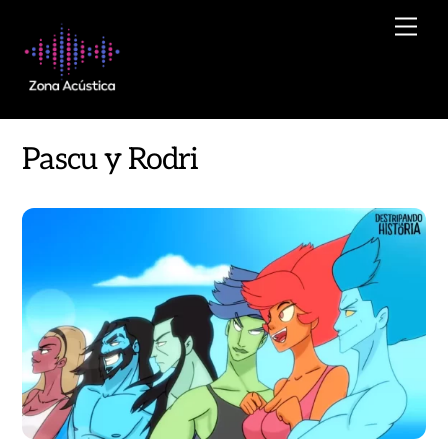
Skip
Men
to
content
Pascu y Rodri