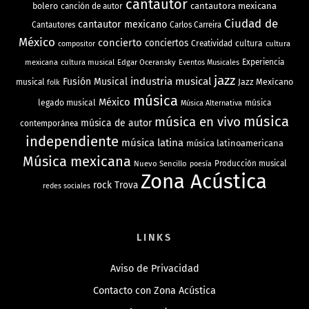
cantautor
bolero
cantautora mexicana
canción de autor
Ciudad de
cantautor mexicano
Cantautores
Carlos Carreira
México
concierto
conciertos
Creatividad
cultura
cultura
compositor
mexicana
cultura musical
Edgar Oceransky
Experiencia
Eventos Musicales
jazz
industria musical
Fusión Musical
Jazz Mexicano
musical
folk
música
México
legado musical
música
Música Alternativa
música
música en vivo
música de autor
contemporánea
independiente
música latina
música latinoamericana
Música mexicana
Nuevo Sencillo
Producción musical
poesía
Zona Acústica
rock
Trova
redes sociales
LINKS
Aviso de Privacidad
Contacto con Zona Acústica