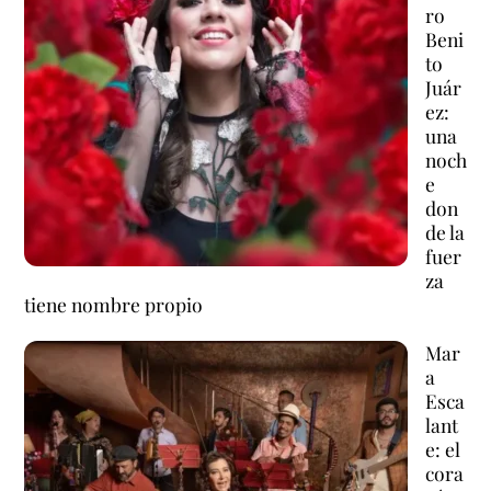
ro
Beni
to
Juár
ez:
una
noch
e
don
de la
fuer
za
tiene nombre propio
Mar
a
Esca
lant
e: el
cora