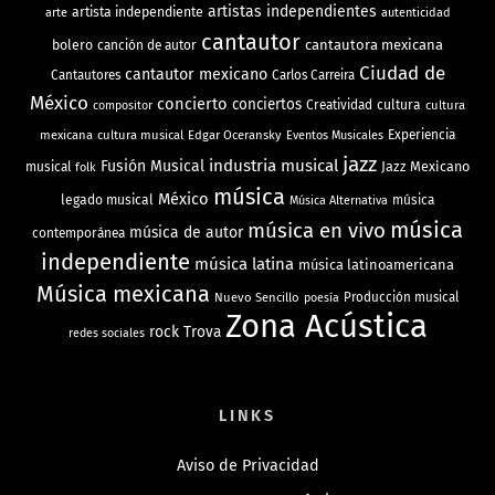
artistas independientes
artista independiente
arte
autenticidad
cantautor
bolero
cantautora mexicana
canción de autor
Ciudad de
cantautor mexicano
Cantautores
Carlos Carreira
México
concierto
conciertos
Creatividad
cultura
cultura
compositor
mexicana
cultura musical
Edgar Oceransky
Experiencia
Eventos Musicales
jazz
industria musical
Fusión Musical
Jazz Mexicano
musical
folk
música
México
legado musical
música
Música Alternativa
música
música en vivo
música de autor
contemporánea
independiente
música latina
música latinoamericana
Música mexicana
Nuevo Sencillo
Producción musical
poesía
Zona Acústica
rock
Trova
redes sociales
LINKS
Aviso de Privacidad