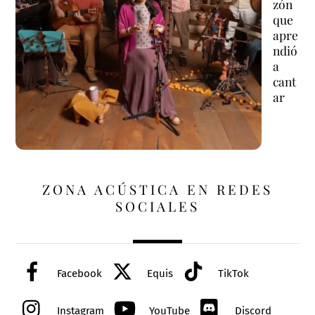
zón
que
apre
ndió
a
cant
ar
ZONA ACÚSTICA EN REDES
SOCIALES
Facebook
Equis
TikTok
Instagram
YouTube
Discord