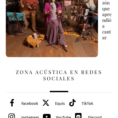
zón
que
apre
ndió
a
cant
ar
ZONA ACÚSTICA EN REDES
SOCIALES
Facebook
Equis
TikTok
Instagram
YouTube
Discord