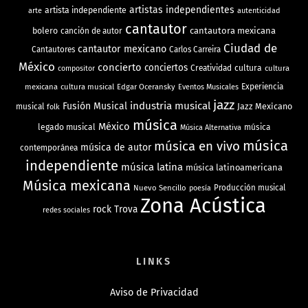
artistas independientes
artista independiente
arte
autenticidad
cantautor
bolero
cantautora mexicana
canción de autor
Ciudad de
cantautor mexicano
Cantautores
Carlos Carreira
México
concierto
conciertos
Creatividad
cultura
cultura
compositor
mexicana
cultura musical
Edgar Oceransky
Experiencia
Eventos Musicales
jazz
industria musical
Fusión Musical
Jazz Mexicano
musical
folk
música
México
legado musical
música
Música Alternativa
música
música en vivo
música de autor
contemporánea
independiente
música latina
música latinoamericana
Música mexicana
Nuevo Sencillo
Producción musical
poesía
Zona Acústica
rock
Trova
redes sociales
LINKS
Aviso de Privacidad