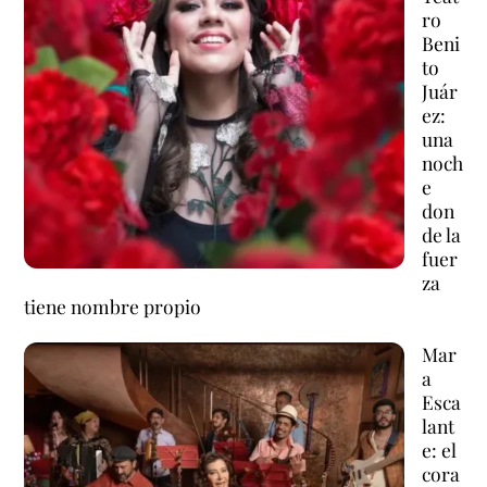
ro
Beni
to
Juár
ez:
una
noch
e
don
de la
fuer
za
tiene nombre propio
Mar
a
Esca
lant
e: el
cora