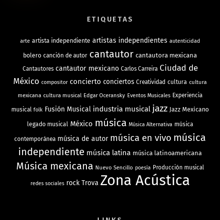
ETIQUETAS
artistas independientes
artista independiente
arte
autenticidad
cantautor
bolero
cantautora mexicana
canción de autor
Ciudad de
cantautor mexicano
Cantautores
Carlos Carreira
México
concierto
conciertos
Creatividad
cultura
cultura
compositor
mexicana
cultura musical
Edgar Oceransky
Experiencia
Eventos Musicales
jazz
industria musical
Fusión Musical
Jazz Mexicano
musical
folk
música
México
legado musical
música
Música Alternativa
música
música en vivo
música de autor
contemporánea
independiente
música latina
música latinoamericana
Música mexicana
Nuevo Sencillo
Producción musical
poesía
Zona Acústica
rock
Trova
redes sociales