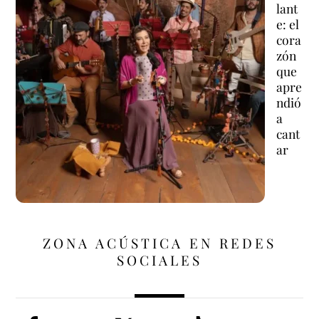
lant
e: el
cora
zón
que
apre
ndió
a
cant
ar
ZONA ACÚSTICA EN REDES
SOCIALES