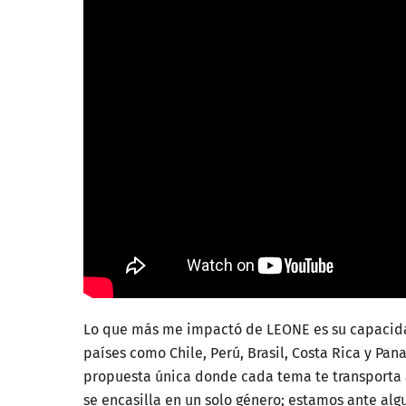
Lo que más me impactó de LEONE es su capacidad
países como Chile, Perú, Brasil, Costa Rica y Pa
propuesta única donde cada tema te transporta 
se encasilla en un solo género; estamos ante alg