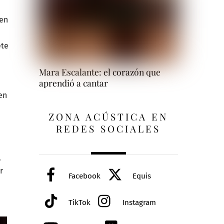
 en
ete
Mara Escalante: el corazón que
aprendió a cantar
en
ZONA ACÚSTICA EN
REDES SOCIALES
.
r
Facebook
Equis
TikTok
Instagram