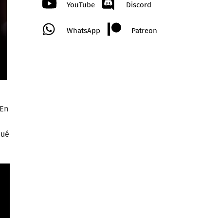
YouTube
Discord
WhatsApp
Patreon
 En
qué