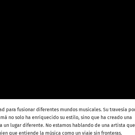
 para fusionar diferentes mundos musicales. Su travesía po
namá no solo ha enriquecido su estilo, sino que ha creado una
a un lugar diferente. No estamos hablando de una artista que
uien que entiende la música como un viaje sin fronteras.