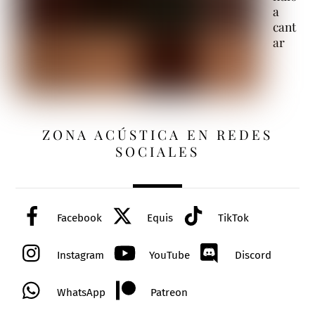
a
cant
ar
ZONA ACÚSTICA EN REDES
SOCIALES
Facebook
Equis
TikTok
Instagram
YouTube
Discord
WhatsApp
Patreon