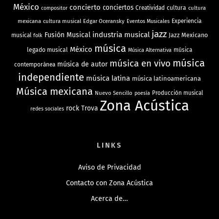
México
concierto
conciertos
Creatividad
cultura
cultura
compositor
mexicana
cultura musical
Edgar Oceransky
Experiencia
Eventos Musicales
jazz
industria musical
Fusión Musical
Jazz Mexicano
musical
folk
música
México
legado musical
música
Música Alternativa
música
música en vivo
música de autor
contemporánea
independiente
música latina
música latinoamericana
Música mexicana
Nuevo Sencillo
Producción musical
poesía
Zona Acústica
rock
Trova
redes sociales
LINKS
Aviso de Privacidad
Contacto con Zona Acústica
Acerca de…