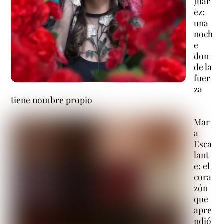
Juár
ez:
una
noch
e
don
de la
fuer
za
tiene nombre propio
Mar
a
Esca
lant
e: el
cora
zón
que
apre
ndió