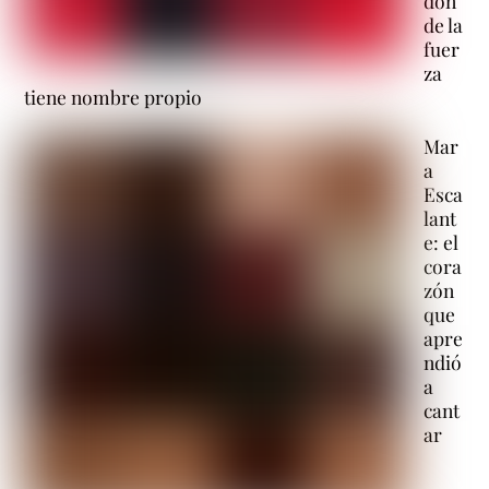
don
de la
fuer
za
tiene nombre propio
Mar
a
Esca
lant
e: el
cora
zón
que
apre
ndió
a
cant
ar