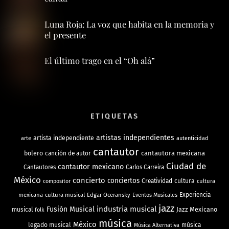
Luna Roja: La voz que habita en la memoria y
el presente
El último trago en el “Oh alá”
ETIQUETAS
artistas independientes
artista independiente
arte
autenticidad
cantautor
bolero
cantautora mexicana
canción de autor
Ciudad de
cantautor mexicano
Cantautores
Carlos Carreira
México
concierto
conciertos
Creatividad
cultura
cultura
compositor
mexicana
cultura musical
Edgar Oceransky
Experiencia
Eventos Musicales
jazz
industria musical
Fusión Musical
Jazz Mexicano
musical
folk
música
México
legado musical
música
Música Alternativa