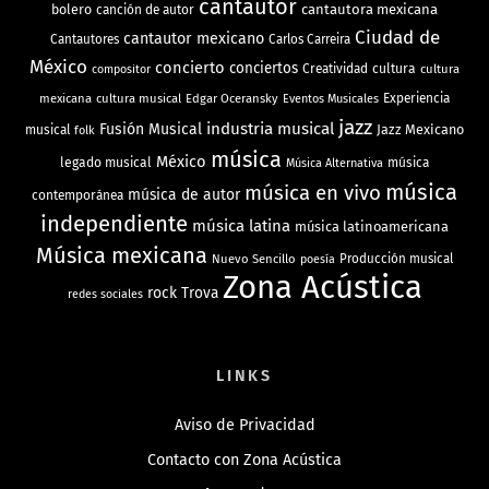
cantautor
bolero
cantautora mexicana
canción de autor
Ciudad de
cantautor mexicano
Cantautores
Carlos Carreira
México
concierto
conciertos
Creatividad
cultura
cultura
compositor
mexicana
cultura musical
Edgar Oceransky
Experiencia
Eventos Musicales
jazz
industria musical
Fusión Musical
Jazz Mexicano
musical
folk
música
México
legado musical
música
Música Alternativa
música
música en vivo
música de autor
contemporánea
independiente
música latina
música latinoamericana
Música mexicana
Nuevo Sencillo
Producción musical
poesía
Zona Acústica
rock
Trova
redes sociales
LINKS
Aviso de Privacidad
Contacto con Zona Acústica