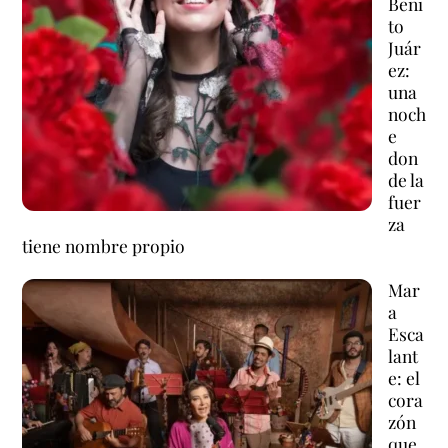
Beni
to
Juár
ez:
una
noch
e
don
de la
fuer
za
tiene nombre propio
Mar
a
Esca
lant
e: el
cora
zón
que