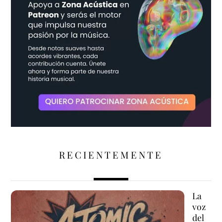
RECIENTEMENTE
La
voz
del