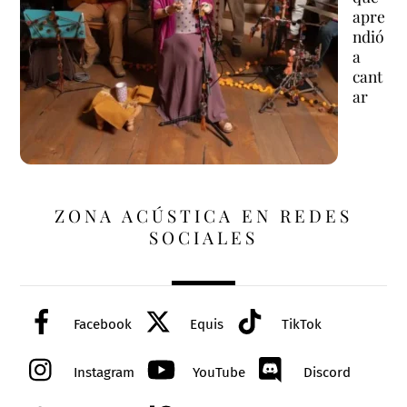
apre
ndió
a
cant
ar
ZONA ACÚSTICA EN REDES
SOCIALES
Facebook
Equis
TikTok
Instagram
YouTube
Discord