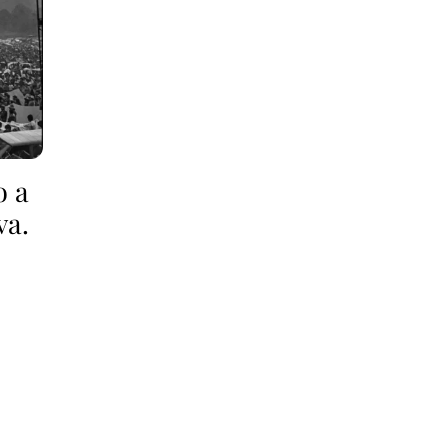
o a
va.