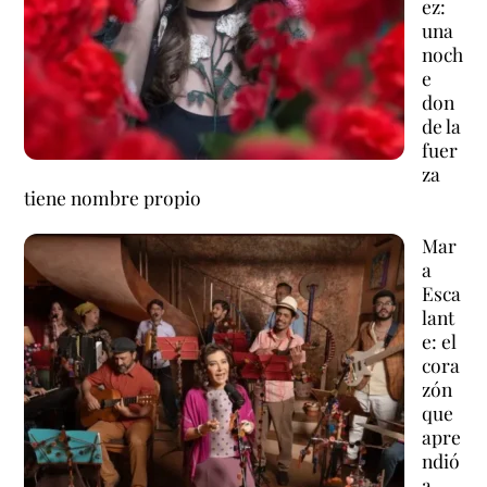
ez:
una
noch
e
don
de la
fuer
za
tiene nombre propio
Mar
a
Esca
lant
e: el
cora
zón
que
apre
ndió
a