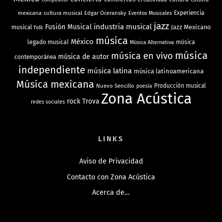
mexicana
cultura musical
Edgar Oceransky
Experiencia
Eventos Musicales
jazz
industria musical
Fusión Musical
Jazz Mexicano
musical
folk
música
México
legado musical
música
Música Alternativa
música
música en vivo
música de autor
contemporánea
independiente
música latina
música latinoamericana
Música mexicana
Nuevo Sencillo
Producción musical
poesía
Zona Acústica
rock
Trova
redes sociales
LINKS
Aviso de Privacidad
Contacto con Zona Acústica
Acerca de…