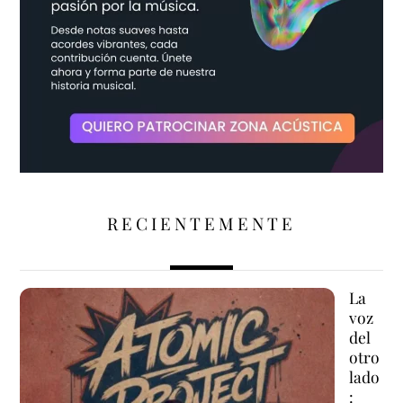
RECIENTEMENTE
La
voz
del
otro
lado
: