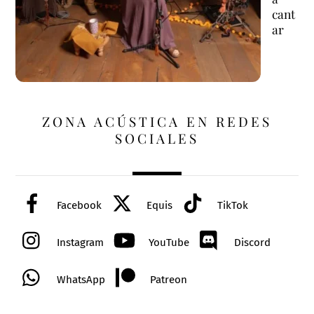
cant
ar
ZONA ACÚSTICA EN REDES
SOCIALES
Facebook
Equis
TikTok
Instagram
YouTube
Discord
WhatsApp
Patreon