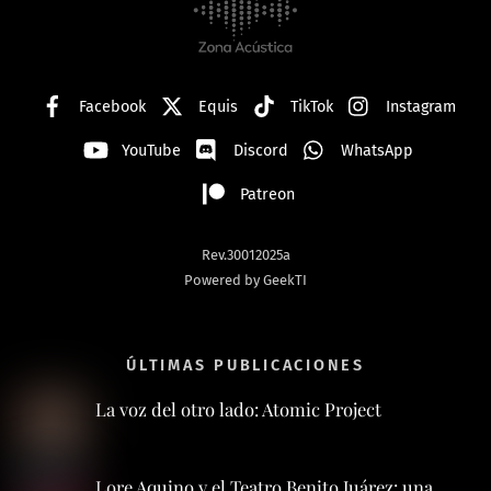
Top
Facebook
Equis
TikTok
Instagram
YouTube
Discord
WhatsApp
Patreon
Rev.30012025a
Powered by GeekTI
ÚLTIMAS PUBLICACIONES
La voz del otro lado: Atomic Project
Lore Aquino y el Teatro Benito Juárez: una