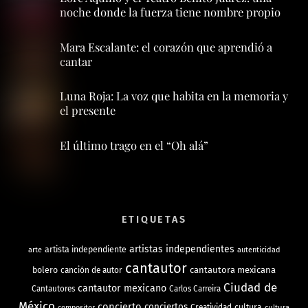
noche donde la fuerza tiene nombre propio
Mara Escalante: el corazón que aprendió a
cantar
Luna Roja: La voz que habita en la memoria y
el presente
El último trago en el “Oh alá”
ETIQUETAS
artistas independientes
artista independiente
arte
autenticidad
cantautor
bolero
cantautora mexicana
canción de autor
Ciudad de
cantautor mexicano
Cantautores
Carlos Carreira
México
concierto
conciertos
Creatividad
cultura
cultura
compositor