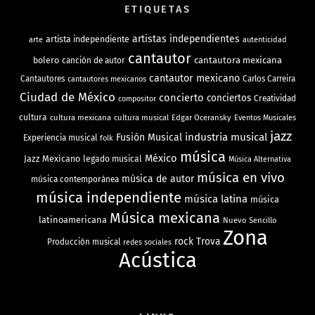
ETIQUETAS
artistas independientes
artista independiente
arte
autenticidad
cantautor
bolero
cantautora mexicana
canción de autor
cantautor mexicano
Cantautores
Carlos Carreira
cantautores mexicanos
Ciudad de México
concierto
conciertos
Creatividad
compositor
cultura
cultura mexicana
cultura musical
Edgar Oceransky
Eventos Musicales
jazz
industria musical
Fusión Musical
Experiencia musical
folk
música
México
Jazz Mexicano
legado musical
Música Alternativa
música en vivo
música de autor
música contemporánea
música independiente
música latina
música
Música mexicana
latinoamericana
Nuevo Sencillo
Zona
rock
Trova
Producción musical
redes sociales
Acústica