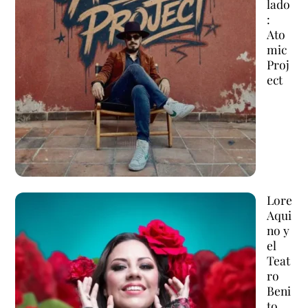
lado
:
Ato
mic
Proj
ect
Lore
Aqui
no y
el
Teat
ro
Beni
to