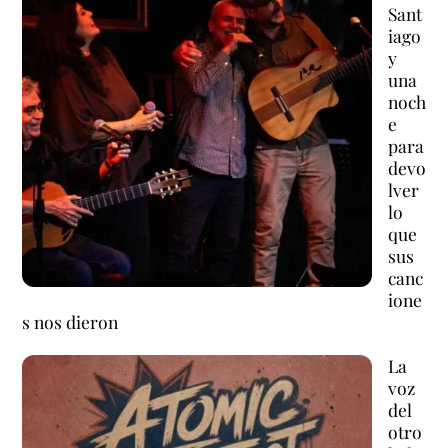
Sant
iago
y
una
noch
e
para
devo
lver
lo
que
sus
canc
ione
s nos dieron
La
voz
del
otro