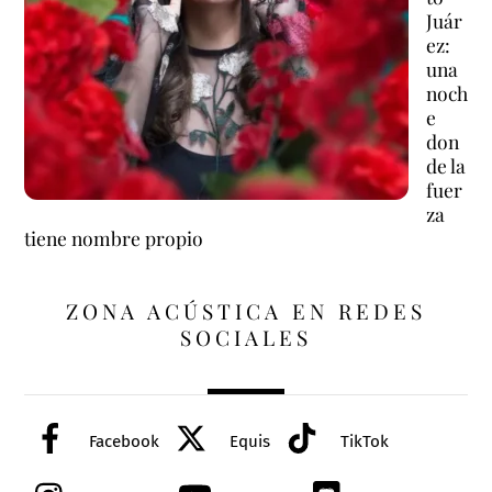
Juár
ez:
una
noch
e
don
de la
fuer
za
tiene nombre propio
ZONA ACÚSTICA EN REDES
SOCIALES
Facebook
Equis
TikTok