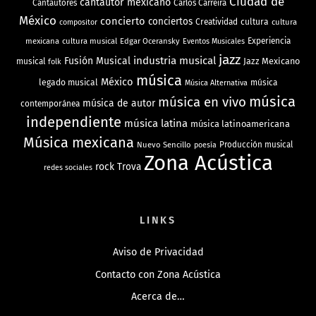
Ciudad de
cantautor mexicano
Cantautores
Carlos Carreira
México
concierto
conciertos
Creatividad
cultura
cultura
compositor
mexicana
cultura musical
Edgar Oceransky
Experiencia
Eventos Musicales
jazz
industria musical
Fusión Musical
Jazz Mexicano
musical
folk
música
México
legado musical
música
Música Alternativa
música
música en vivo
música de autor
contemporánea
independiente
música latina
música latinoamericana
Música mexicana
Nuevo Sencillo
Producción musical
poesía
Zona Acústica
rock
Trova
redes sociales
LINKS
Aviso de Privacidad
Contacto con Zona Acústica
Acerca de…