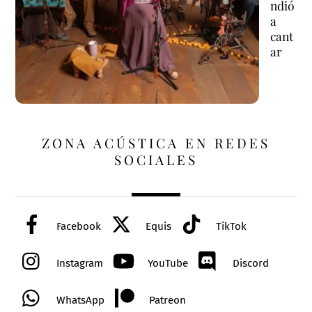
ndió
a
cant
ar
ZONA ACÚSTICA EN REDES
SOCIALES
Facebook
Equis
TikTok
Instagram
YouTube
Discord
WhatsApp
Patreon