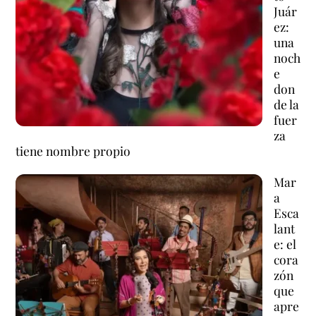
Juár
ez:
una
noch
e
don
de la
fuer
za
tiene nombre propio
Mar
a
Esca
lant
e: el
cora
zón
que
apre