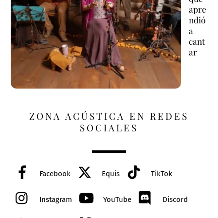
apre
ndió
a
cant
ar
ZONA ACÚSTICA EN REDES
SOCIALES
Facebook
Equis
TikTok
Instagram
YouTube
Discord