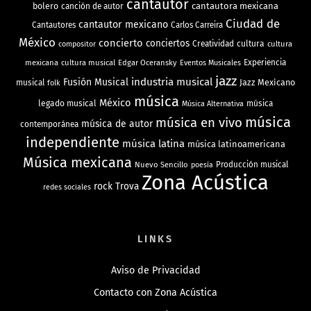
cantautor
bolero
cantautora mexicana
canción de autor
Ciudad de
cantautor mexicano
Cantautores
Carlos Carreira
México
concierto
conciertos
Creatividad
cultura
cultura
compositor
mexicana
cultura musical
Edgar Oceransky
Experiencia
Eventos Musicales
jazz
industria musical
Fusión Musical
Jazz Mexicano
musical
folk
música
México
legado musical
música
Música Alternativa
música
música en vivo
música de autor
contemporánea
independiente
música latina
música latinoamericana
Música mexicana
Nuevo Sencillo
Producción musical
poesía
Zona Acústica
rock
Trova
redes sociales
LINKS
Aviso de Privacidad
Contacto con Zona Acústica