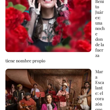
Beni
to
Juár
ez:
una
noch
e
don
de la
fuer
za
tiene nombre propio
Mar
a
Esca
lant
e: el
cora
zón
que