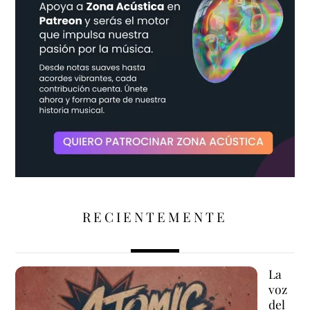
RECIENTEMENTE
La
voz
del