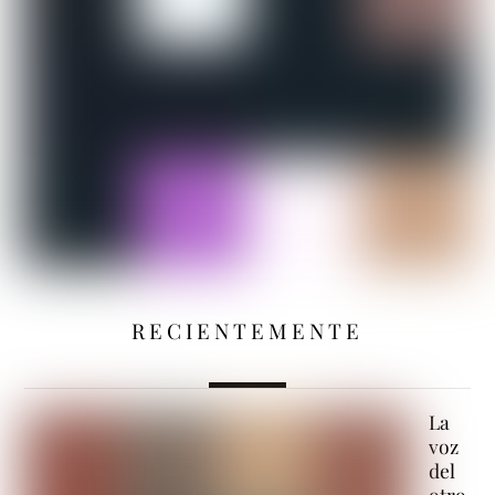
RECIENTEMENTE
La
voz
del
otro