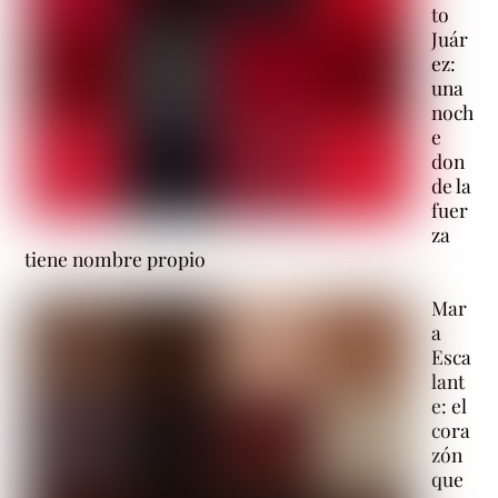
to
Juár
ez:
una
noch
e
don
de la
fuer
za
tiene nombre propio
Mar
a
Esca
lant
e: el
cora
zón
que