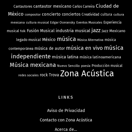
Ciudad de
cantautor mexicano
Cantautores
Carlos Carreira
México
concierto
conciertos
Creatividad
cultura
cultura
compositor
mexicana
cultura musical
Edgar Oceransky
Experiencia
Eventos Musicales
jazz
industria musical
Fusión Musical
Jazz Mexicano
musical
folk
música
México
legado musical
música
Música Alternativa
música
música en vivo
música de autor
contemporánea
independiente
música latina
música latinoamericana
Música mexicana
Nuevo Sencillo
Producción musical
poesía
Zona Acústica
rock
Trova
redes sociales
LINKS
Aviso de Privacidad
Contacto con Zona Acústica
Acerca de…