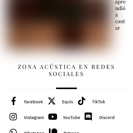
apre
ndió
a
cant
ar
ZONA ACÚSTICA EN REDES
SOCIALES
Facebook
Equis
TikTok
Instagram
YouTube
Discord